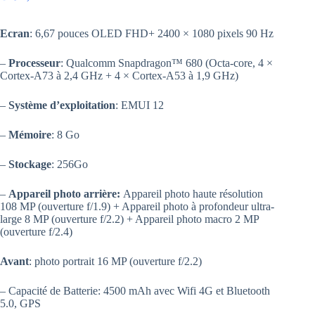
Ecran
: 6,67 pouces OLED FHD+ 2400 × 1080 pixels 90 Hz
–
Processeur
: Qualcomm Snapdragon™ 680 (Octa-core, 4 ×
Cortex-A73 à 2,4 GHz + 4 × Cortex-A53 à 1,9 GHz)
–
Système d’exploitation
: EMUI 12
–
Mémoire
: 8 Go
–
Stockage
: 256Go
–
Appareil photo arrière:
Appareil photo haute résolution
108 MP (ouverture f/1.9) + Appareil photo à profondeur ultra-
large 8 MP (ouverture f/2.2) + Appareil photo macro 2 MP
(ouverture f/2.4)
Avant
: photo portrait 16 MP (ouverture f/2.2)
– Capacité de Batterie: 4500 mAh avec Wifi 4G et Bluetooth
5.0, GPS