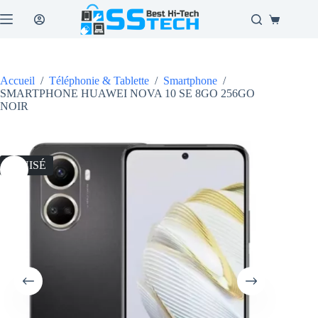
Passer
au
Panier
contenu
d’achat
Accueil
/
Téléphonie & Tablette
/
Smartphone
/
SMARTPHONE HUAWEI NOVA 10 SE 8GO 256GO
NOIR
ÉPUISÉ