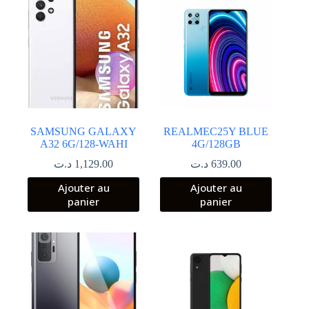
SAMSUNG GALAXY
REALMEC25Y BLUE
A32 6G/128-WAHI
4G/128GB
د.ت
1,129.00
د.ت
639.00
Ajouter au
Ajouter au
panier
panier