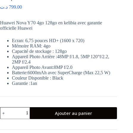
د.ت
799.00
Huawei Nova Y70 4go 128go en kelibia avec garantie
officielle Huawei
Ecran: 6,75 pouces HD+ (1600 x 720)
Mémoire RAM: 4go
Capacité de stockage : 128go
Appareil Photo Arrière :48MP f/1.8, 5MP 120°f/2.2,
2MP f/2.4
Appareil Photo Avant:8MP f/2.0
Batterie:6000mAh avec SuperCharge (Max 22,5 W)
Couleur Disponible : Black
Garantie :1an
quantité
Ajouter au panier
de
Smartphone
Huawei
Nova