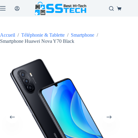
Passer
au
Panier
contenu
d’achat
Accueil
/
Téléphonie & Tablette
/
Smartphone
/
Smartphone Huawei Nova Y70 Black