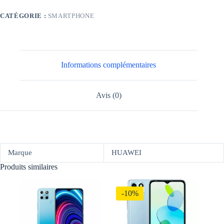
Y70
Black
CATÉGORIE :
SMARTPHONE
Informations complémentaires
Avis (0)
Marque
HUAWEI
Produits similaires
-10%