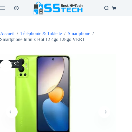
Passer
au
Panier
contenu
d’achat
Accueil
/
Téléphonie & Tablette
/
Smartphone
/
Smartphone Infinix Hot 12 4go 128go VERT
ÉPUISÉ