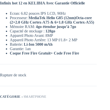
Infinix hot 12 en KELIBIA Avec Garantie Officielle
Ecran: 6.82 pouces IPS LCD, 90Hz
Processeur:
MediaTek Helio G85 (12nm)
Octa-core
(2×2.0 GHz Cortex-A75 & 6×1.8 GHz Cortex-A55)
Mémoire RAM:
4go étendue jusqu’à 7go
Capacité de stockage :
128go
Appareil Photo Avant: 8MP
Appareil Photo Arrière: 13 MP f/1.8+ 2 MP
Batterie:
Li-Ion 5000 mAh
Garantie: 1an
Coque Free Fire Gratuit+ Code Free Fire
Rupture de stock
CATÉGORIE :
SMARTPHONE