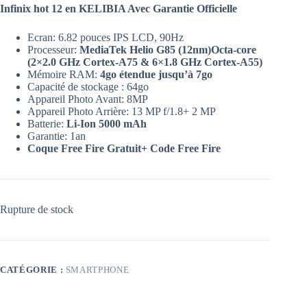
Infinix hot 12 en KELIBIA Avec Garantie Officielle
Ecran: 6.82 pouces IPS LCD, 90Hz
Processeur:
MediaTek Helio G85 (12nm)
Octa-core
(2×2.0 GHz Cortex-A75 & 6×1.8 GHz Cortex-A55)
Mémoire RAM:
4go étendue jusqu’à 7go
Capacité de stockage : 64go
Appareil Photo Avant: 8MP
Appareil Photo Arrière: 13 MP f/1.8+ 2 MP
Batterie:
Li-Ion 5000 mAh
Garantie: 1an
Coque Free Fire Gratuit+ Code Free Fire
Rupture de stock
CATÉGORIE :
SMARTPHONE