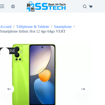
Passer
au
Panier
contenu
d’achat
Accueil
/
Téléphonie & Tablette
/
Smartphone
/
Smartphone Infinix Hot 12 4go 64go VERT
ÉPUISÉ