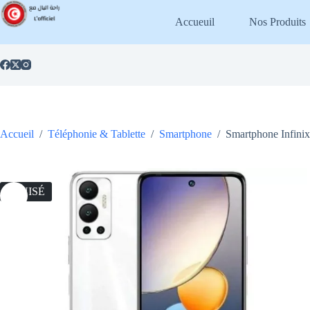
Passer
au
Accueuil
Nos Produits
contenu
Accueil
/
Téléphonie & Tablette
/
Smartphone
/
Smartphone Infini
ÉPUISÉ