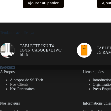
Ajouter au panier
Ajou
Tendance actuelle
TABLETTE IKU T4
TABLET
1G/16+CASQUE+ETWI/
2G RAM
black
A Propos
Liens rapides
A propos de SS Tech
Introductio
Nos Clients
Organisati
Nos Partenaires
Press Enqui
Nos secteurs
Informations utile