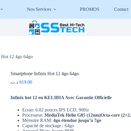
Nos Services
PROMOS
Contact
x Hot 12 4go 64go
Smartphone Infinix Hot 12 4go 64go
د.ت
619.00
Infinix hot 12 en KELIBIA Avec Garantie Officielle
Ecran: 6.82 pouces IPS LCD, 90Hz
Processeur:
MediaTek Helio G85 (12nm)
Octa-core (2×
Mémoire RAM:
4go étendue jusqu’à 7go
Capacité de stockage : 64go
Appareil Photo Avant: 8MP