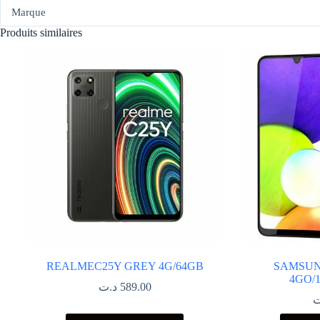
Marque
Produits similaires
REALMEC25Y GREY 4G/64GB
SAMSUN
4GO/
د.ت
589.00
ت