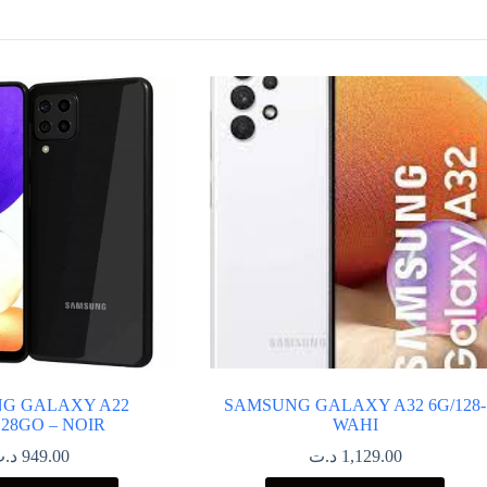
G GALAXY A22
SAMSUNG GALAXY A32 6G/128-
128GO – NOIR
WAHI
د.
949.00
د.ت
1,129.00