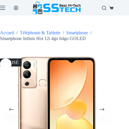
Passer
au
Panier
contenu
d’achat
Accueil
/
Téléphonie & Tablette
/
Smartphone
/
Smartphone Infinix Hot 12i 4go 64go GOLED
ÉPUISÉ