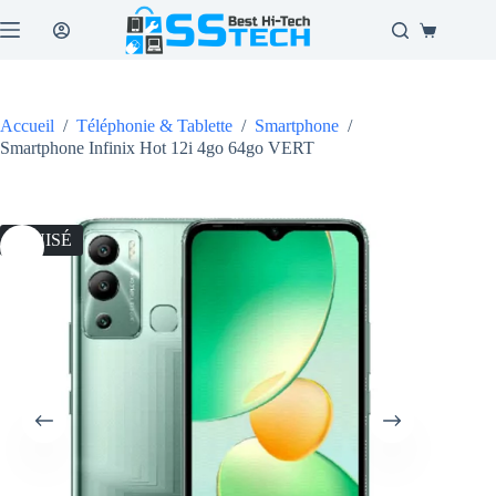
Passer
au
Panier
contenu
d’achat
Accueil
/
Téléphonie & Tablette
/
Smartphone
/
Smartphone Infinix Hot 12i 4go 64go VERT
ÉPUISÉ