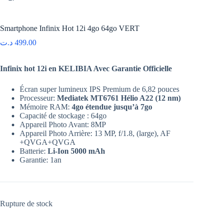
Smartphone Infinix Hot 12i 4go 64go VERT
د.ت
499.00
Infinix hot 12i en KELIBIA Avec Garantie Officielle
Écran super lumineux IPS Premium de 6,82 pouces
Processeur:
Mediatek MT6761 Hélio A22 (12 nm)
Mémoire RAM:
4go étendue jusqu’à 7go
Capacité de stockage : 64go
Appareil Photo Avant: 8MP
Appareil Photo Arrière: 13 MP, f/1.8, (large), AF
+QVGA+QVGA
Batterie:
Li-Ion 5000 mAh
Garantie: 1an
Rupture de stock