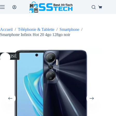
Passer
au
Panier
contenu
d’achat
Accueil
/
Téléphonie & Tablette
/
Smartphone
/
Smartphone Infinix Hot 20 4go 128go noir
ÉPUISÉ