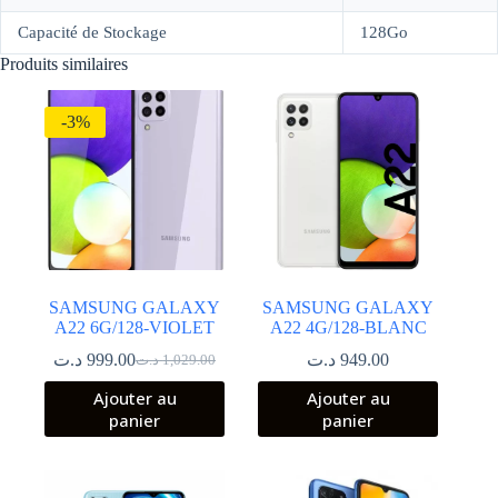
Capacité de Stockage
128Go
Produits similaires
-3%
SAMSUNG GALAXY
SAMSUNG GALAXY
A22 6G/128-VIOLET
A22 4G/128-BLANC
د.ت
999.00
د.ت
949.00
د.ت
1,029.00
Le
Le
prix
prix
Ajouter au
Ajouter au
initial
actuel
panier
panier
était :
est :
1,029.00 د.ت.
999.00 د.ت.