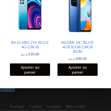
REALMEC25Y BLUE
REDMI 10C BLUE
4G/128GB
4GB RAM/128GB
ROM
د.ت
639.00
د.ت
699.00
Ajouter au
Ajouter au
panier
panier
Boutique
Contact
A propos
Mon compte
Copyright © 2026 - SS Tech | All Rights Reserved