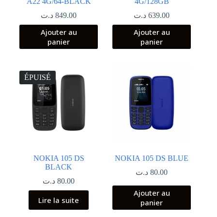
A22 4G/64-BLACK
4G/128GB
د.ت
849.00
د.ت
639.00
Ajouter au
Ajouter au
panier
panier
ÉPUISÉ
NOKIA 105 DS
NOKIA 105 DS BLUE
BLACK
د.ت
80.00
د.ت
80.00
Ajouter au
Lire la suite
panier