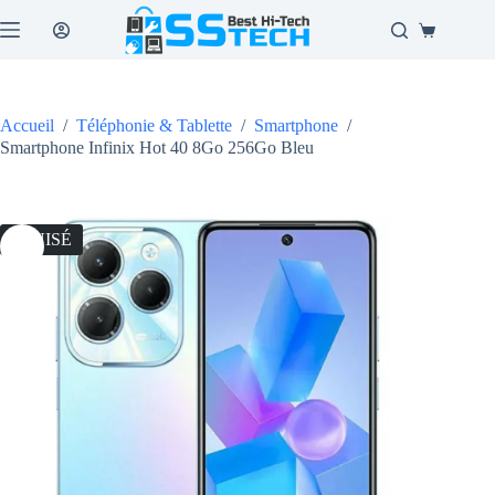
Passer
au
Panier
contenu
d’achat
Accueil
/
Téléphonie & Tablette
/
Smartphone
/
Smartphone Infinix Hot 40 8Go 256Go Bleu
ÉPUISÉ