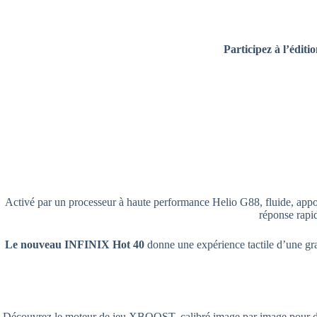
Participez à l’édit
Activé par un processeur à haute performance Helio G88, fluide, app
réponse rapid
Le nouveau INFINIX Hot 40
donne une expérience tactile d’une gra
Découvrez le moteur de jeu XBOOST, calibré image par image pour des p