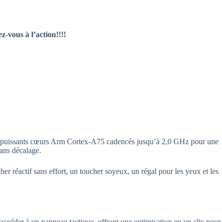
-vous à l’action!!!!
eux puissants cœurs Arm Cortex-A75 cadencés jusqu’à 2,0 GHz pour une
sans décalage.
er réactif sans effort, un toucher soyeux, un régal pour les yeux et les
ccéder à un panneau tactique, offrant une optimisation en un clic pour