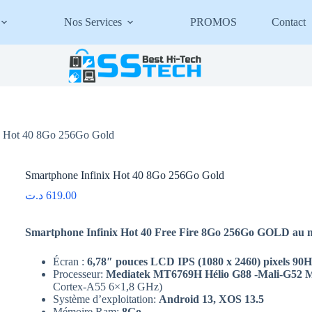
Nos Services
PROMOS
Contact
x Hot 40 8Go 256Go Gold
Smartphone Infinix Hot 40 8Go 256Go Gold
د.ت
619.00
Smartphone Infinix Hot 40 Free Fire 8Go 256Go GOLD au me
Écran :
6,78″ pouces LCD IPS (1080 x 2460) pixels 90
Processeur:
Mediatek MT6769H Hélio G88 -Mali-G52 
Cortex-A55 6×1,8 GHz)
Système d’exploitation:
Android 13, XOS 13.5
Mémoire Ram:
8Go