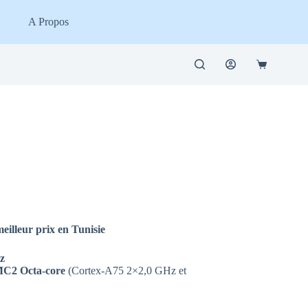
A Propos
Panier
d’achat
illeur prix en Tunisie
Hz
MC2 Octa-core
(Cortex-A75 2×2,0 GHz et