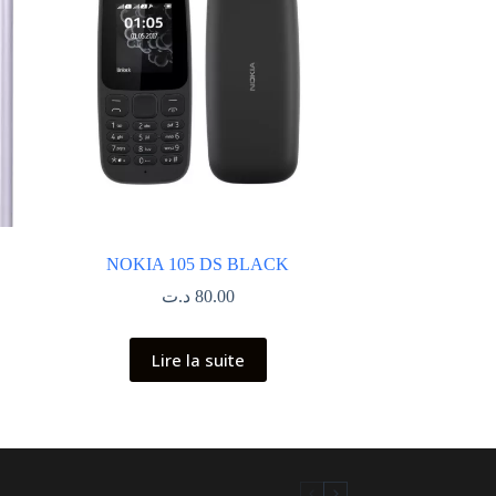
NOKIA 105 DS BLACK
د.ت
80.00
Lire la suite