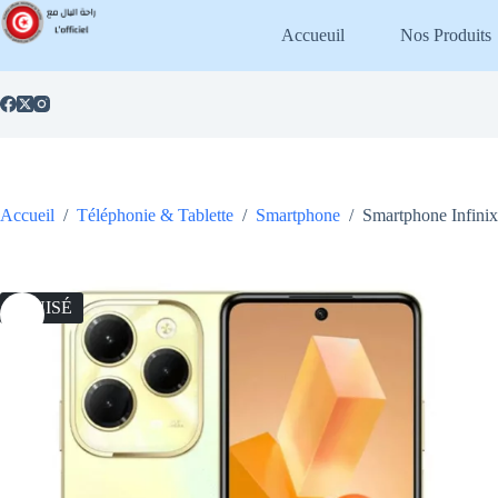
Passer
au
Accueuil
Nos Produits
contenu
Accueil
/
Téléphonie & Tablette
/
Smartphone
/
Smartphone Infini
ÉPUISÉ