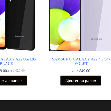
LAXY A22 6G/128-
SAMSUNG GALAXY A22 4G/64-
BLACK
VOLET
9.00
د.ت
849.00
د.ت
1,029.00
Le
Le
prix
prix
ter au panier
Ajouter au panier
initial
actuel
était :
est :
1,029.00 د.ت.
999.00 د.ت.