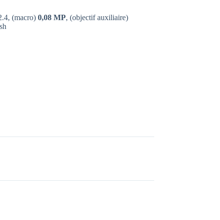
/2.4, (macro)
0,08 MP
, (objectif auxiliaire)
ash