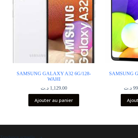
SAMSUNG GALAXY A32 6G/128-
SAMSUNG GA
WAHI
د.ت
1,129.00
د.ت
99
Ajouter au panier
Ajou
Tendance actuelle