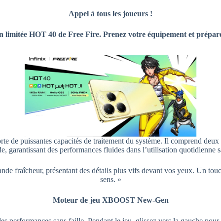
Appel à tous les joueurs !
ion limitée HOT 40 de Free Fire. Prenez votre équipement et préparez
orte de puissantes capacités de traitement du système. Il comprend d
e, garantissant des performances fluides dans l’utilisation quotidienne 
nde fraîcheur, présentant des détails plus vifs devant vos yeux. Un touch
sens. »
Moteur de jeu XBOOST New-Gen
erformances sans faille. Pendant le jeu, glissez vers la gauche pour a