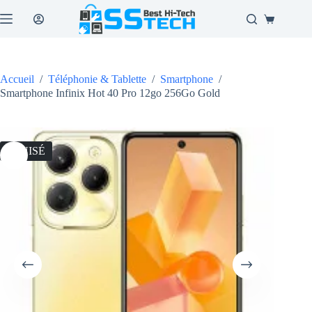
Passer
au
Panier
contenu
d’achat
Accueil
/
Téléphonie & Tablette
/
Smartphone
/
Smartphone Infinix Hot 40 Pro 12go 256Go Gold
ÉPUISÉ