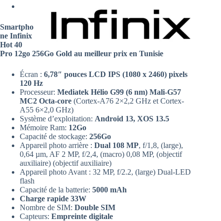
Smartpho
ne Infinix
Hot 40
Pro 12go 256Go Gold au meilleur prix en Tunisie
Écran :
6,78″ pouces LCD IPS (1080 x 2460) pixels
120 Hz
Processeur:
Mediatek Hélio G99 (6 nm) Mali-G57
MC2 Octa-core
(Cortex-A76 2×2,2 GHz et Cortex-
A55 6×2,0 GHz)
Système d’exploitation:
Android 13, XOS 13.5
Mémoire Ram:
12Go
Capacité de stockage:
256Go
Appareil photo arrière :
Dual 108 MP
, f/1,8, (large),
0,64 µm, AF 2 MP, f/2,4, (macro) 0,08 MP, (objectif
auxiliaire) (objectif auxiliaire)
Appareil photo Avant : 32 MP, f/2.2, (large) Dual-LED
flash
Capacité de la batterie:
5000 mAh
Charge rapide 33W
Nombre de SIM:
Double SIM
Capteurs:
Empreinte digitale