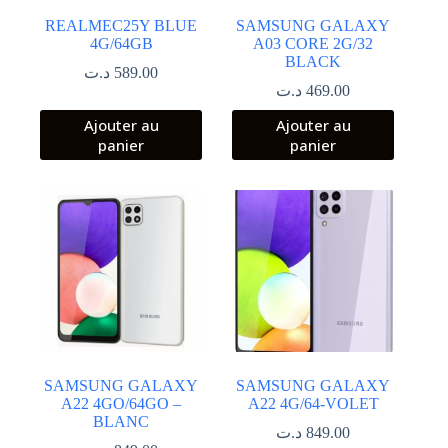
REALMEC25Y BLUE
SAMSUNG GALAXY
4G/64GB
A03 CORE 2G/32
BLACK
د.ت
589.00
د.ت
469.00
Ajouter au
Ajouter au
panier
panier
SAMSUNG GALAXY
SAMSUNG GALAXY
A22 4GO/64GO –
A22 4G/64-VOLET
BLANC
د.ت
849.00