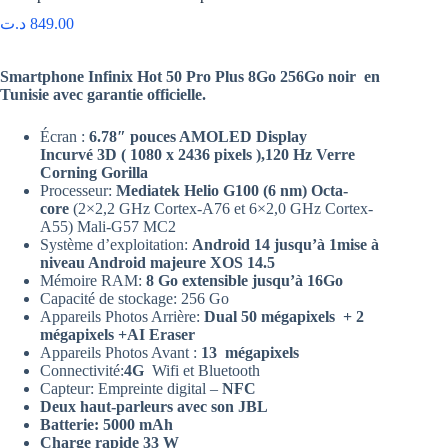
د.ت
849.00
Smartphone Infinix Hot 50 Pro Plus 8Go 256Go noir en
Tunisie avec garantie officielle.
Écran :
6.78″ pouces AMOLED Display
Incurvé
3D ( 1080 x 2436 pixels ),120 Hz Verre
Corning Gorilla
Processeur:
Mediatek Helio G100 (6 nm) Octa-
core
(2×2,2 GHz Cortex-A76 et 6×2,0 GHz Cortex-
A55) Mali-G57 MC2
Système d’exploitation:
Android 14 jusqu’à 1mise à
niveau Android majeure XOS 14.5
Mémoire RAM:
8 Go extensible jusqu’à 16Go
Capacité de stockage: 256 Go
Appareils Photos Arrière:
Dual
50 mégapixels + 2
mégapixels +AI Eraser
Appareils Photos Avant :
13 mégapixels
Connectivité:
4G
Wifi et Bluetooth
Capteur: Empreinte digital –
NFC
Deux haut-parleurs avec son JBL
Batterie: 5000 mAh
Charge rapide 33 W