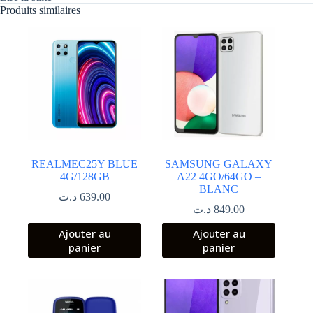
Produits similaires
REALMEC25Y BLUE
SAMSUNG GALAXY
4G/128GB
A22 4GO/64GO –
BLANC
د.ت
639.00
د.ت
849.00
Ajouter au
Ajouter au
panier
panier