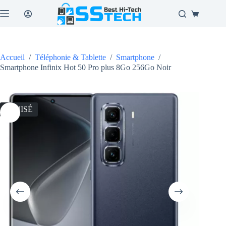
Passer
au
Panier
contenu
d’achat
Accueil
/
Téléphonie & Tablette
/
Smartphone
/
Smartphone Infinix Hot 50 Pro plus 8Go 256Go Noir
ÉPUISÉ