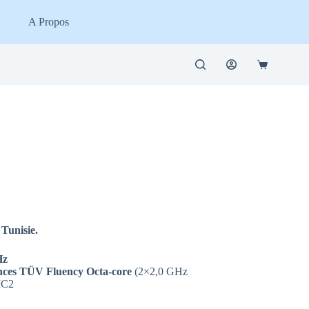
A Propos
Panier
d’achat
Tunisie.
 Hz
ances TÜV Fluency Octa-core
(2×2,0 GHz
MC2