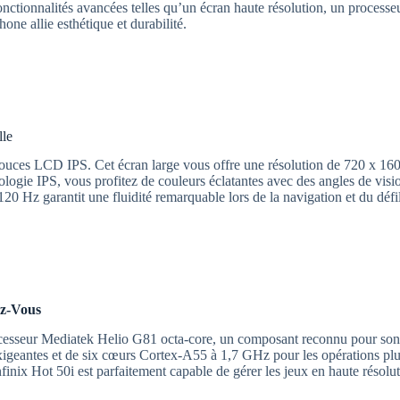
nctionnalités avancées telles qu’un écran haute résolution, un processeu
one allie esthétique et durabilité.
lle
pouces LCD IPS. Cet écran large vous offre une résolution de 720 x 1600
nologie IPS, vous profitez de couleurs éclatantes avec des angles de vis
120 Hz garantit une fluidité remarquable lors de la navigation et du défi
ez-Vous
cesseur Mediatek Helio G81 octa-core, un composant reconnu pour son éq
geantes et de six cœurs Cortex-A55 à 1,7 GHz pour les opérations plus 
x Hot 50i est parfaitement capable de gérer les jeux en haute résolutio