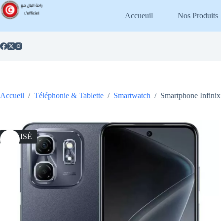
Passer
au
Accueuil
Nos Produits
contenu
Accueil
/
Téléphonie & Tablette
/
Smartwatch
/
Smartphone Infini
ÉPUISÉ