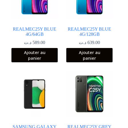
REALMEC25Y BLUE
REALMEC25Y BLUE
4G/64GB
4G/128GB
د.ت
589.00
د.ت
639.00
Ajouter au
Ajouter au
panier
panier
SAMSUNG GALAXY
REALMEC25Y GREY