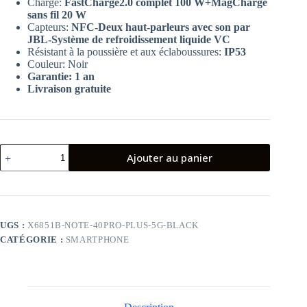
Charge:
FastCharge2.0 complet 100 W+MagCharge
sans fil 20 W
Capteurs:
NFC-Deux haut-parleurs avec son par
JBL-Système de refroidissement liquide VC
Résistant à la poussière et aux éclaboussures:
IP53
Couleur: Noir
Garantie: 1 an
Livraison gratuite
quantité
Ajouter au panier
de
Smartphone
Infinix
Note
40
Pro
UGS :
X6851B-NOTE-40PRO-PLUS-5G-BLACK
plus
CATÉGORIE :
SMARTPHONE
5G
12Go
256Go
Noir