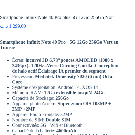
Smartphone Infinix Note 40 Pro plus 5G 12Go 256Go Noir
د.ت
1,299.00
Smartphone Infinix Note 40 Pro+ 5G 12Go 256Go Vert en
Tunisie
Écran:
incurvé 3D 6.78″pouces AMOLED (1080 x
2436px)- 120Hz -Verre Corning Gorilla -Conception
de halo actif Éclairage IA premier du segment
Processeur:
Mediatek Dimensity 7020 (6 nm) Octa-
Core
Système d’exploitation: Android 14, XOS 14
Mémoire RAM:
12Go extensible jusqu’à 24Go
Capacité de Stockage:
256Go
Appareil photo Arrière:
Super zoom OIS 108MP +
2MP +2MP
Appareil Photo Frontale: 32MP
Nombre de SIM:
Double SIM
Connectivités:
5G
– Wifi et Bluetooth
Capacité de la batterie:
4600mAh