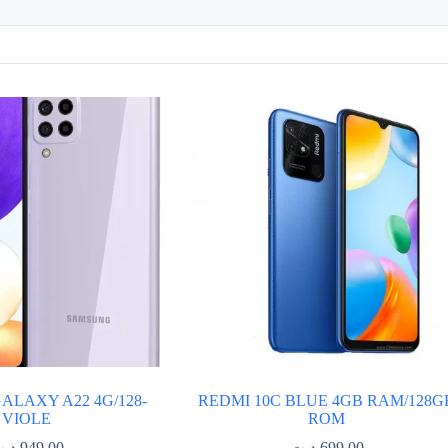
LAXY A22 4G/128-
REDMI 10C BLUE 4GB RAM/128G
VIOLE
ROM
د.
949.00
د.ت
699.00