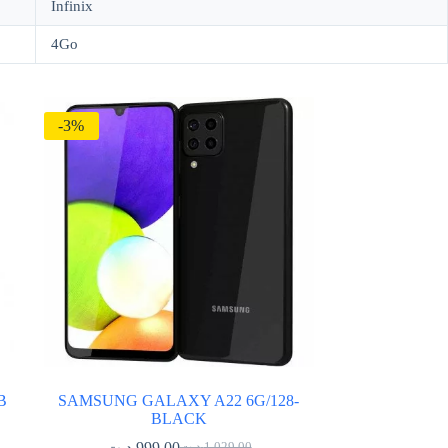
Infinix
4Go
-3%
B
SAMSUNG GALAXY A22 6G/128-
BLACK
د.ت
999.00
د.ت
1,029.00