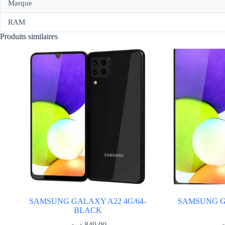
Marque
RAM
Produits similaires
SAMSUNG GALAXY A22 4G/64-
SAMSUNG GA
BLACK
د.ت
849.00
ت