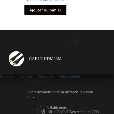
Le
Le
prix
prix
Ajouter au panier
initial
actuel
était :
est :
1,029.00 د.ت.
999.00 د.ت.
CABLE HDMI 3M
Boutique
Contact
A propos
Mon compte
Contact
Contactez-nous avec la méthode qui vous
convient
Addresse:
Rue Fadhel Ben Achour, 8090