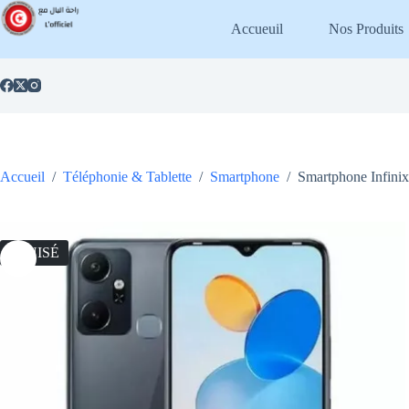
Passer
au
Accueuil
Nos Produits
contenu
Accueil
/
Téléphonie & Tablette
/
Smartphone
/
Smartphone Infinix
ÉPUISÉ