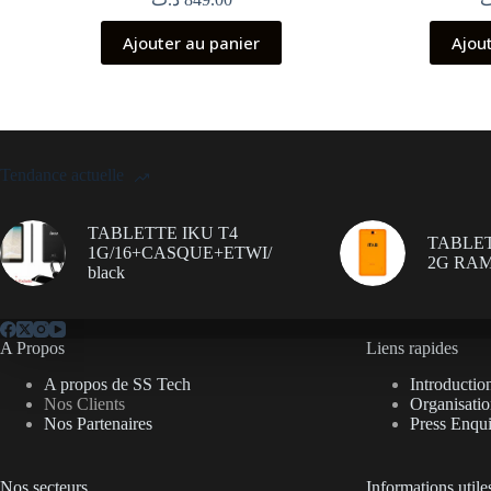
Ajouter au panier
Ajou
Tendance actuelle
TABLETTE IKU T4
TABLET
1G/16+CASQUE+ETWI/
2G RAM
black
A Propos
Liens rapides
A propos de SS Tech
Introductio
Nos Clients
Organisati
Nos Partenaires
Press Enqui
Nos secteurs
Informations utile