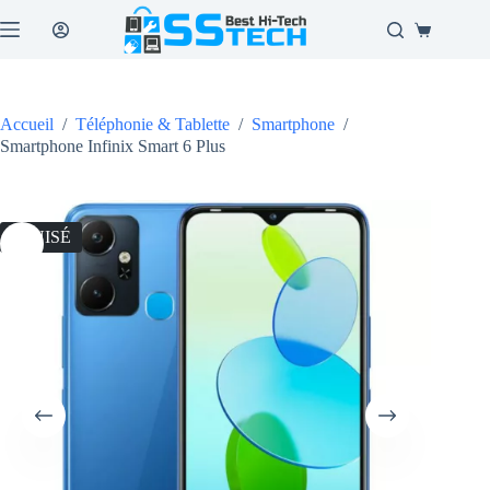
Passer
au
Panier
contenu
d’achat
Accueil
/
Téléphonie & Tablette
/
Smartphone
/
Smartphone Infinix Smart 6 Plus
ÉPUISÉ