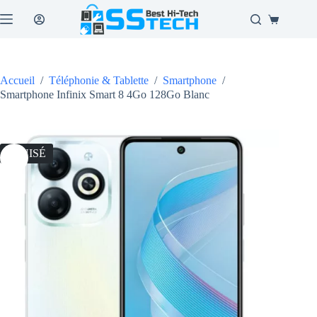
Passer
au
Panier
contenu
d’achat
Accueil
/
Téléphonie & Tablette
/
Smartphone
/
Smartphone Infinix Smart 8 4Go 128Go Blanc
ÉPUISÉ