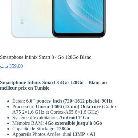
Smartphone Infinix Smart 8 4Go 128Go Blanc
د.ت
359.00
Smartphone Infinix Smart 8 4Go 128Go – Blanc au
meilleur prix en Tunisie
Écran:
6.6″ pouces inch (720×1612 pixels), 90Hz
Processeur:
Unisoc T606 (12 nm) Octa-core
(Cortex-
A75 2×1,6 GHz et Cortex-A55 6×1,6 GHz)
Système d’exploitation:
Android T Go
Mémoire RAM:
4Go extensible jusqu’à 8Go
Capacité de Stockage:
128Go
Appareils Photos Arrière: dual
13MP + AI