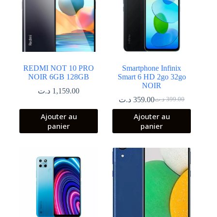
REDMI NOT 10 PRO
Smartphone Infinix
NOIR 6GB 128GB
Smart 6 HD 2go 32go
NOIR
د.ت
1,159.00
د.ت
359.00
د.ت
399.00
Le
Le
prix
prix
Ajouter au
Ajouter au
initial
actuel
panier
panier
était :
est :
399.00 د.ت.
359.00 د.ت.