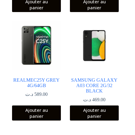
Ajouter au
Ajouter au
initial
actuel
panier
panier
était :
est :
999.00 د.ت.
979.00 د.ت.
REALMEC25Y GREY
SAMSUNG GALAXY
4G/64GB
A03 CORE 2G/32
BLACK
د.ت
589.00
د.ت
469.00
Ajouter au
Ajouter au
panier
panier