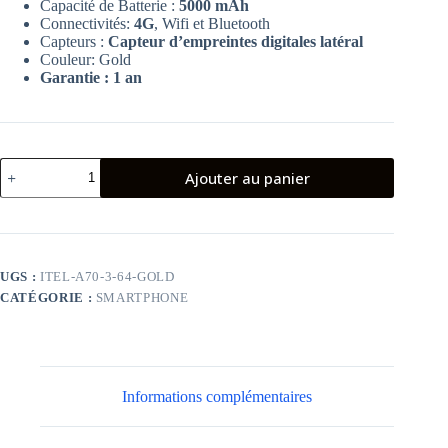
Capacité de Batterie :
5000 mAh
Connectivités:
4G
, Wifi et Bluetooth
Capteurs :
Capteur d’empreintes digitales latéral
Couleur: Gold
Garantie : 1 an
quantité
Ajouter au panier
de
Smartphone
Itel
AWESOME
A70
3Go
UGS :
ITEL-A70-3-64-GOLD
64Go
CATÉGORIE :
SMARTPHONE
4G
Gold
Informations complémentaires