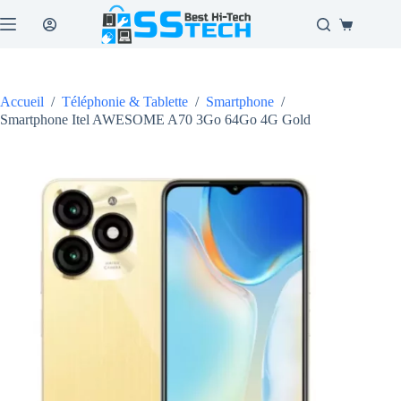
Passer
au
Panier
contenu
d’achat
Accueil
/
Téléphonie & Tablette
/
Smartphone
/
Smartphone Itel AWESOME A70 3Go 64Go 4G Gold