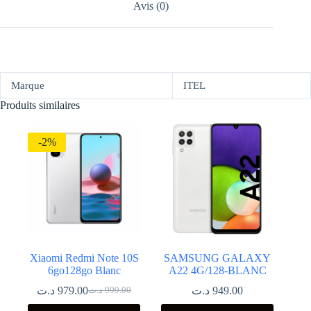
Avis (0)
Marque
ITEL
Produits similaires
-2%
Xiaomi Redmi Note 10S
SAMSUNG GALAXY
6go128go Blanc
A22 4G/128-BLANC
د.ت
979.00
د.ت
949.00
د.ت
999.00
Le
Le
prix
prix