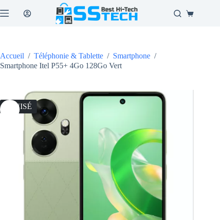
Passer
au
Panier
contenu
d’achat
Accueil
/
Téléphonie & Tablette
/
Smartphone
/
Smartphone Itel P55+ 4Go 128Go Vert
ÉPUISÉ