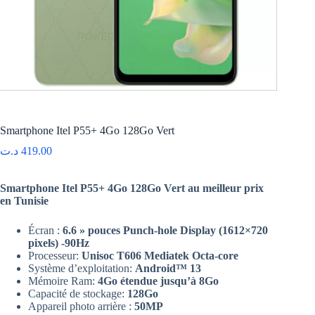
Smartphone Itel P55+ 4Go 128Go Vert
د.ت
419.00
Smartphone Itel P55+ 4Go 128Go Vert au meilleur prix
en Tunisie
Écran :
6.6 » pouces Punch-hole Display (1612×720
pixels) -90Hz
Processeur:
Unisoc T606 Mediatek Octa-core
Système d’exploitation:
Android™ 13
Mémoire Ram:
4Go étendue jusqu’à 8Go
Capacité de stockage:
128Go
Appareil photo arrière :
50MP