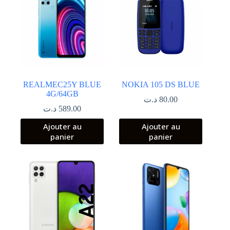
REALMEC25Y BLUE
NOKIA 105 DS BLUE
4G/64GB
د.ت
80.00
د.ت
589.00
Ajouter au
Ajouter au
panier
panier