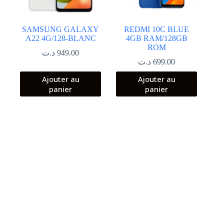
SAMSUNG GALAXY
REDMI 10C BLUE
A22 4G/128-BLANC
4GB RAM/128GB
ROM
د.ت
949.00
د.ت
699.00
Ajouter au
Ajouter au
panier
panier