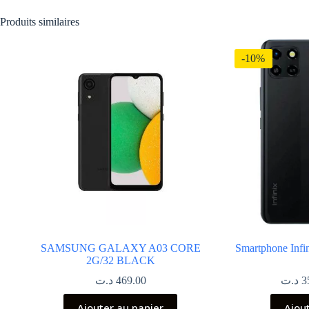
Produits similaires
-10%
SAMSUNG GALAXY A03 CORE
Smartphone Infi
2G/32 BLACK
د.ت
469.00
د.ت
3
Ajouter au panier
Ajou