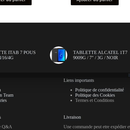
initial
actuel
était :
est :
399.00 د.ت.
359.00 د.ت.
TE ITAB 7 POUS
TABLETTE ALCATEL 1T7
/16/4G
9009G / 7″ / 3G / NOIR
Liens importants
n
Politique de confidentialité
on Team
Politique des Cookies
ries
Termes et Conditions
s
Livraison
se Q&A
Une commande peut etre expédier e