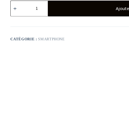
quantité
de
Ajoute
SMARTPHONE
NOKIA
C10
/
3G
/
CATÉGORIE :
SMARTPHONE
1
GO
/
32
GO
/
DOUBLE
SIM
/
GRIS