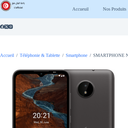
Passer
au
Accueuil
Nos Produits
contenu
Accueil
/
Téléphonie & Tablette
/
Smartphone
/
SMARTPHONE NOK