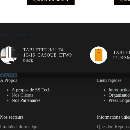
Tendance actuelle
TABLETTE IKU T4
TABLET
1G/16+CASQUE+ETWI/
2G RAM
black
A Propos
Liens rapides
A propos de SS Tech
Introductio
Nos Clients
Organisati
Nos Partenaires
Press Enqui
Nos secteurs
Informations utile
Produits informatique
Question Répon