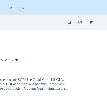
A Propos
Panier
d’achat
SIM / GRIS
sseur nisoc SC7331e Quad Core 1.3 GHz –
d 11 (Go edition) – Appareils Photo 5MP
rie 3000 mAh – Couleur Gris – Garantie 1 an