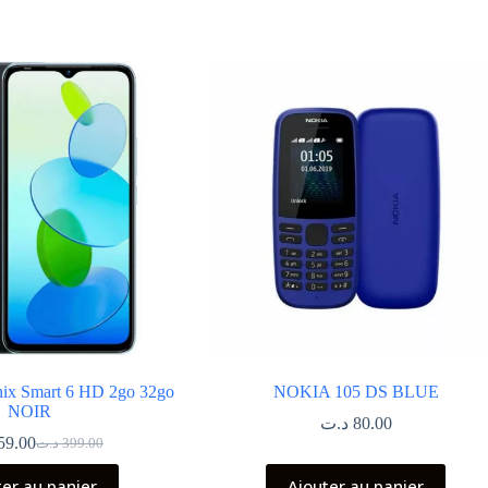
nix Smart 6 HD 2go 32go
NOKIA 105 DS BLUE
NOIR
د.ت
80.00
59.00
د.ت
399.00
Le
Le
prix
prix
ter au panier
Ajouter au panier