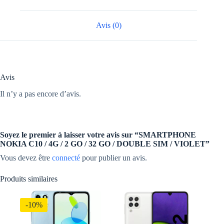
/
32
GO
Avis (0)
/
DOUBLE
SIM
/
VIOLET
Avis
Il n’y a pas encore d’avis.
Soyez le premier à laisser votre avis sur “SMARTPHONE
NOKIA C10 / 4G / 2 GO / 32 GO / DOUBLE SIM / VIOLET”
Vous devez être
connecté
pour publier un avis.
Produits similaires
-10%