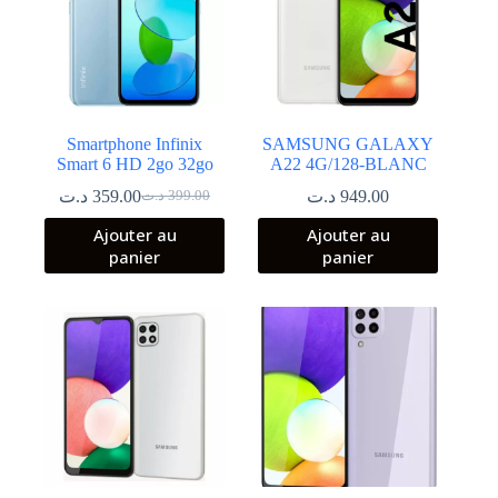
Smartphone Infinix
SAMSUNG GALAXY
Smart 6 HD 2go 32go
A22 4G/128-BLANC
د.ت
359.00
د.ت
949.00
د.ت
399.00
Le
Le
prix
prix
Ajouter au
Ajouter au
initial
actuel
panier
panier
était :
est :
399.00 د.ت.
359.00 د.ت.