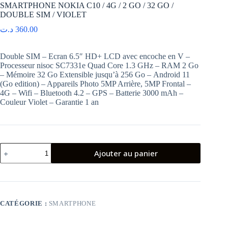
SMARTPHONE NOKIA C10 / 4G / 2 GO / 32 GO /
DOUBLE SIM / VIOLET
د.ت
360.00
Double SIM – Ecran 6.5″ HD+ LCD avec encoche en V –
Processeur nisoc SC7331e Quad Core 1.3 GHz – RAM 2 Go
– Mémoire 32 Go Extensible jusqu’à 256 Go – Android 11
(Go edition) – Appareils Photo 5MP Arrière, 5MP Frontal –
4G – Wifi – Bluetooth 4.2 – GPS – Batterie 3000 mAh –
Couleur Violet – Garantie 1 an
quantité
Ajouter au panier
de
SMARTPHONE
NOKIA
C10
/
4G
CATÉGORIE :
SMARTPHONE
/
2
GO