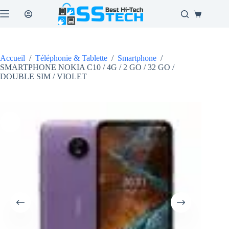
Passer
au
Panier
contenu
d’achat
Accueil
/
Téléphonie & Tablette
/
Smartphone
/
SMARTPHONE NOKIA C10 / 4G / 2 GO / 32 GO /
DOUBLE SIM / VIOLET