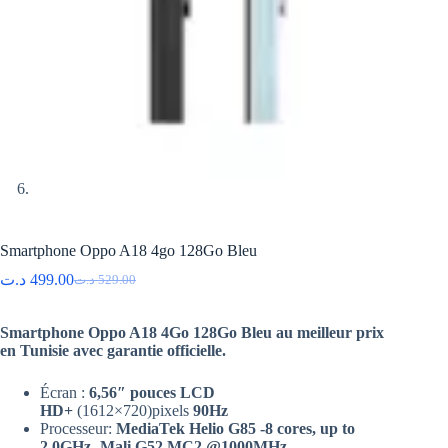
Smartphone Oppo A18 4go 128Go Bleu
د.ت
499.00
د.ت
529.00
Le
Le
prix
prix
initial
actuel
Smartphone Oppo A18 4Go 128Go Bleu au meilleur prix
était :
est :
en Tunisie avec garantie officielle.
529.00 د.ت.
499.00 د.ت.
Écran :
6,56″ pouces LCD
HD+
(1612×720)pixels
90Hz
Processeur:
MediaTek Helio G85 -8 cores, up to
2.0GHz -Mali G52 MC2 @1000MHz