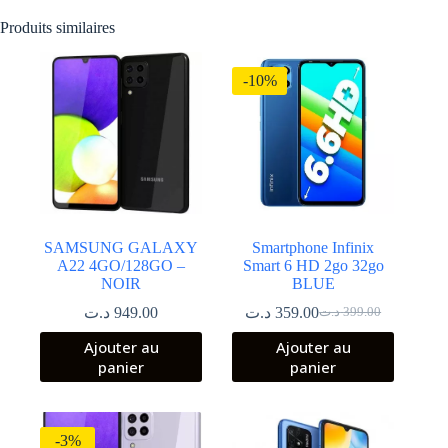
Produits similaires
-10%
SAMSUNG GALAXY
Smartphone Infinix
A22 4GO/128GO –
Smart 6 HD 2go 32go
NOIR
BLUE
د.ت
949.00
د.ت
359.00
د.ت
399.00
Le
Le
prix
prix
Ajouter au
Ajouter au
initial
actuel
panier
panier
était :
est :
399.00 د.ت.
359.00 د.ت.
-3%