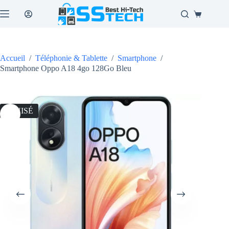
Passer
au
Panier
contenu
d’achat
Accueil
/
Téléphonie & Tablette
/
Smartphone
/
Smartphone Oppo A18 4go 128Go Bleu
ÉPUISÉ