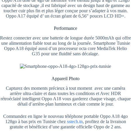
Oppo A18 doté de 4go de mémoire vive étendu jusqu’à 4go et 128go
capacité de stockage ,il est fabriqué avec un design haut de gamme au
toucher cuir plus fin et plus léger conçue pour s’adapter à vos main.
Oppo A17 équipé d’ un écran géant de 6,56″ pouces LCD HD+.
Performance
Restez connecter avec une batterie de longue durée 5000mAh qui offre
une alimentation fiable tout au long de la journée. Smartphone Tunisie
Oppo A18 équipé aussi d’un processeur octa core MediaTek Helio
G35 pour une fluidité sans décalage.
Appareil Photo
Capturez des moments précieux à tout moment avec une caméra
arrière ultra-claire et dans toutes les conditions et Avec HDR
rétroéclairé intelligent Oppo A18 vous garderez chaque visage, chaque
détail d’arrière-plan lumineux et clair comme le jour.
Commandez en ligne le nouveau téléphone portable Oppo A18 4go
128go à bas prix en Tunisie chez
sstech.tn
, profitez de la livraison
gratuite et bénéficiez d’une garantie officielle Oppo de 2 ans.