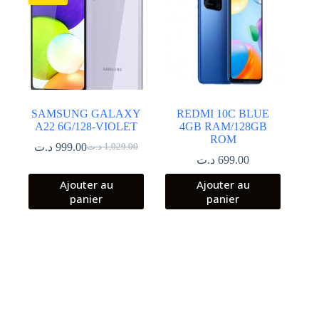
SAMSUNG GALAXY
REDMI 10C BLUE
A22 6G/128-VIOLET
4GB RAM/128GB
ROM
د.ت
999.00
د.ت
1,029.00
Le
Le
د.ت
699.00
prix
prix
initial
actuel
Ajouter au
Ajouter au
était :
est :
panier
panier
1,029.00 د.ت.
999.00 د.ت.