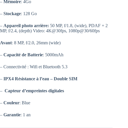
–
Mémoire
: 4Go
–
Stockage
: 128 Go
–
Appareil photo arrière:
50 MP, f/1.8, (wide), PDAF + 2
MP, f/2.4, (depth) Video: 4K@30fps, 1080p@30/60fps
Avant
: 8 MP, f/2.0, 26mm (wide)
–
Capacité de Batterie
: 5000mAh
– Connectivité : Wifi et Bluetooth 5.3
–
IPX4 Résistance à l’eau –
Double SIM
–
Capteur d’empreintes digitales
–
Couleur
: Blue
–
Garantie
: 1 an