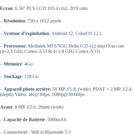
Ecran
: 6.56″ PLS LCD 103.4 cm2, 20:9 ratio
–
Résolution
: 720 x 1612 pixels
–
Système d’exploitation
: Android 12, ColorOS 12.1
–
Processeur
: Mediatek MT6765G Helio G35 (12 nm) Octa-core
(4×2.3 GHz Cortex-A53 & 4×1.8 GHz Cortex-A53)
–
Mémoire
: 4Go
–
Stockage
: 128 Go
–
Appareil photo arrière:
50 MP, f/1.8, (wide), PDAF + 2 MP, f/2.4,
(depth) Video: 4K@30fps, 1080p@30/60fps
Avant
: 8 MP, f/2.0, 26mm (wide)
–
Capacité de Batterie
: 5000mAh
– Connectivité : Wifi et Bluetooth 5.3