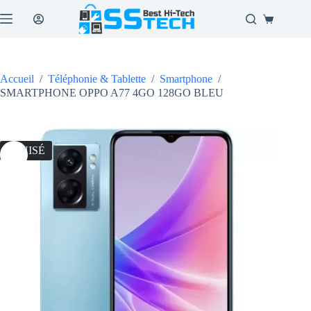
Passer
au
Panier
contenu
d’achat
Accueil
/
Téléphonie & Tablette
/
Smartphone
/
SMARTPHONE OPPO A77 4GO 128GO BLEU
ÉPUISÉ