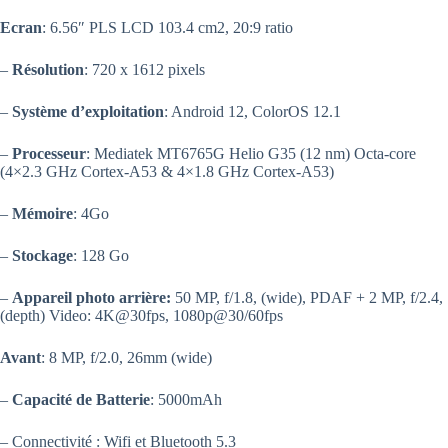
Ecran
: 6.56″ PLS LCD 103.4 cm2, 20:9 ratio
–
Résolution
: 720 x 1612 pixels
–
Système d’exploitation
: Android 12, ColorOS 12.1
–
Processeur
: Mediatek MT6765G Helio G35 (12 nm) Octa-core
(4×2.3 GHz Cortex-A53 & 4×1.8 GHz Cortex-A53)
–
Mémoire
: 4Go
–
Stockage
: 128 Go
–
Appareil photo arrière:
50 MP, f/1.8, (wide), PDAF + 2 MP, f/2.4,
(depth) Video: 4K@30fps, 1080p@30/60fps
Avant
: 8 MP, f/2.0, 26mm (wide)
–
Capacité de Batterie
: 5000mAh
– Connectivité : Wifi et Bluetooth 5.3