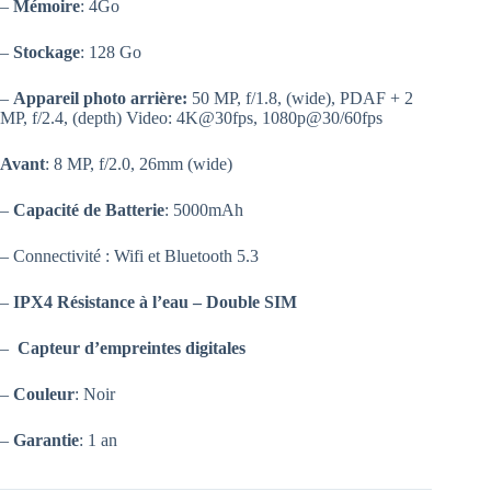
–
Mémoire
: 4Go
–
Stockage
: 128 Go
–
Appareil photo arrière:
50 MP, f/1.8, (wide), PDAF + 2
MP, f/2.4, (depth) Video: 4K@30fps, 1080p@30/60fps
Avant
: 8 MP, f/2.0, 26mm (wide)
–
Capacité de Batterie
: 5000mAh
– Connectivité : Wifi et Bluetooth 5.3
–
IPX4 Résistance à l’eau –
Double SIM
–
Capteur d’empreintes digitales
–
Couleur
: Noir
–
Garantie
: 1 an