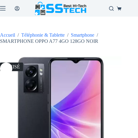
Passer
au
Panier
contenu
d’achat
Accueil
/
Téléphonie & Tablette
/
Smartphone
/
SMARTPHONE OPPO A77 4GO 128GO NOIR
ÉPUISÉ