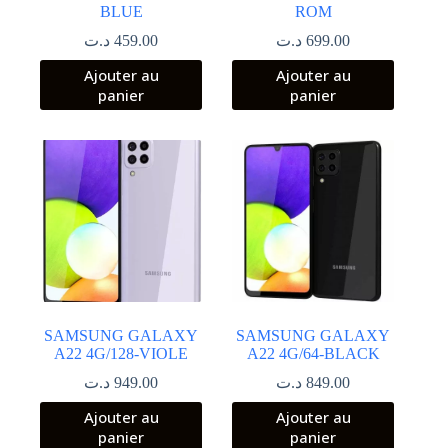
BLUE
ROM
د.ت
459.00
د.ت
699.00
Ajouter au
Ajouter au
panier
panier
SAMSUNG GALAXY
SAMSUNG GALAXY
A22 4G/128-VIOLE
A22 4G/64-BLACK
د.ت
949.00
د.ت
849.00
Ajouter au
Ajouter au
panier
panier