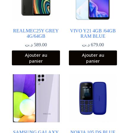
REALMEC25Y GREY
VIVO Y21 4GB /64GB
4G/64GB
RAM BLUE
د.ت
589.00
د.ت
679.00
Ajouter au
Ajouter au
panier
panier
SAMSUNG GALAXY
NOKIA 105 DS BLUE