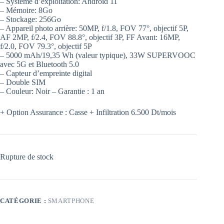
– Système d’exploitation: Android 11
– Mémoire: 8Go
– Stockage: 256Go
– Appareil photo arrière: 50MP, f/1.8, FOV 77°, objectif 5P,
AF 2MP, f/2.4, FOV 88.8°, objectif 3P, FF Avant: 16MP,
f/2.0, FOV 79.3°, objectif 5P
– 5000 mAh/19,35 Wh (valeur typique), 33W SUPERVOOC
avec 5G et Bluetooth 5.0
– Capteur d’empreinte digital
– Double SIM
– Couleur: Noir – Garantie : 1 an
+ Option Assurance : Casse + Infiltration 6.500 Dt/mois
Rupture de stock
CATÉGORIE :
SMARTPHONE