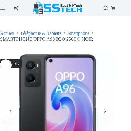
Passer
au
Panier
contenu
d’achat
Accueil
/
Téléphonie & Tablette
/
Smartphone
/
SMARTPHONE OPPO A96 8GO 256GO NOIR
ÉPUISÉ