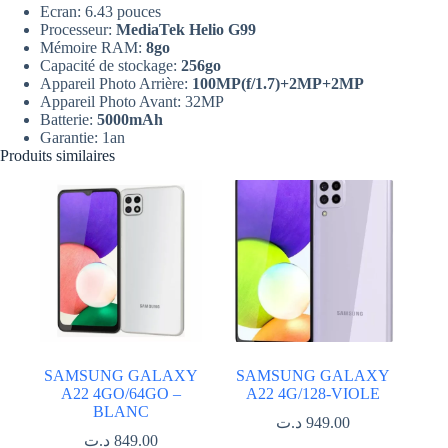
Ecran: 6.43 pouces
Processeur:
MediaTek Helio G99
Mémoire RAM:
8go
Capacité de stockage:
256go
Appareil Photo Arrière:
100
MP(f/1.7)+2MP+2MP
Appareil Photo Avant: 32MP
Batterie:
5000mAh
Garantie: 1an
Produits similaires
SAMSUNG GALAXY
SAMSUNG GALAXY
A22 4GO/64GO –
A22 4G/128-VIOLE
BLANC
د.ت
949.00
د.ت
849.00