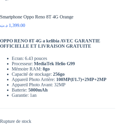
Smartphone Oppo Reno 8T 4G Orange
د.ت
1,399.00
OPPO RENO 8T 4G a kelibia AVEC GARANTIE
OFFICIELLE ET LIVRAISON GRATUITE
Ecran: 6.43 pouces
Processeur:
MediaTek Helio G99
Mémoire RAM:
8go
Capacité de stockage:
256go
Appareil Photo Arrière:
100
MP(f/1.7)+2MP+2MP
Appareil Photo Avant: 32MP
Batterie:
5000mAh
Garantie: 1an
Rupture de stock