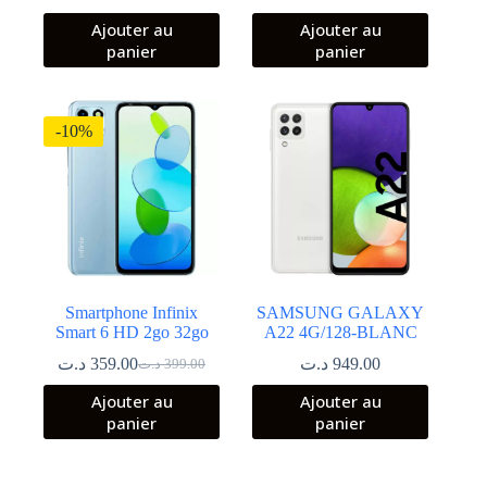
Ajouter au
Ajouter au
panier
panier
-10%
Smartphone Infinix
SAMSUNG GALAXY
Smart 6 HD 2go 32go
A22 4G/128-BLANC
د.ت
359.00
د.ت
949.00
د.ت
399.00
Le
Le
prix
prix
Ajouter au
Ajouter au
initial
actuel
panier
panier
était :
est :
399.00 د.ت.
359.00 د.ت.