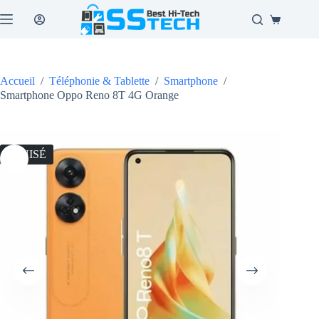
Passer
au
Panier
contenu
d’achat
Accueil
/
Téléphonie & Tablette
/
Smartphone
/
Smartphone Oppo Reno 8T 4G Orange
ÉPUISÉ