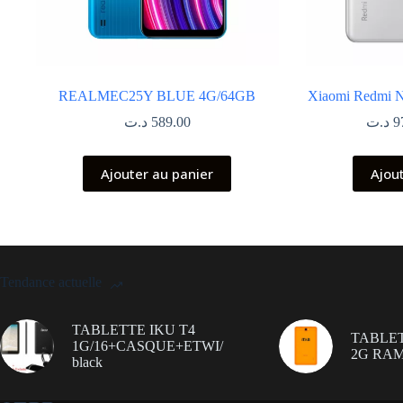
REALMEC25Y BLUE 4G/64GB
Xiaomi Redmi N
د.ت
589.00
د.ت
9
Ajouter au panier
Ajou
Tendance actuelle
TABLETTE IKU T4
TABLET
1G/16+CASQUE+ETWI/
2G RAM
black