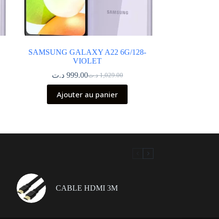
SAMSUNG GALAXY A22 6G/128-
VIOLET
د.ت
999.00
د.ت
1,029.00
Le
Le
prix
prix
Ajouter au panier
initial
actuel
était :
est :
1,029.00 د.ت.
999.00 د.ت.
CABLE HDMI 3M