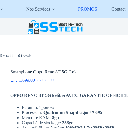
Nos Services
PROMOS
Contact
Reno 8T 5G Gold
Smartphone Oppo Reno 8T 5G Gold
د.ت
1,699.00
د.ت
1,799.00
Le
Le
prix
prix
initial
actuel
OPPO RENO 8T 5G kelibia AVEC GARANTIE OFFICI
était :
est :
1,799.00 د.ت.
1,699.00 د.ت.
Ecran: 6.7 pouces
Processeur:
Qualcomm Snapdragon™ 695
Mémoire RAM:
8go
Capacité de stockage:
256go
Appareil Photo Arrière:
108
MP(f/1.7)+2MP+2MP