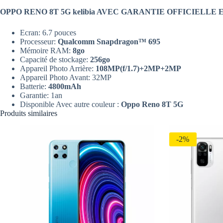
OPPO RENO 8T 5G kelibia AVEC GARANTIE OFFICIELLE
Ecran: 6.7 pouces
Processeur:
Qualcomm Snapdragon™ 695
Mémoire RAM:
8go
Capacité de stockage:
256go
Appareil Photo Arrière:
108
MP(f/1.7)+2MP+2MP
Appareil Photo Avant: 32MP
Batterie:
4800mAh
Garantie: 1an
Disponible Avec autre couleur :
Oppo Reno 8T 5G
Produits similaires
-2%