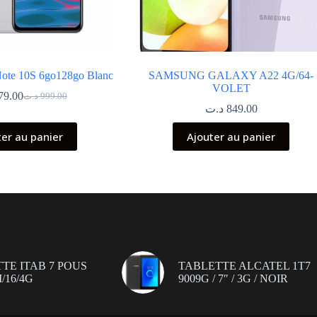
ote 10S 6go128go Blanc
SAMSUNG GALAXY A22 4G/64-
VOLET
79.00
د.ت
999.00
Le
Le
د.ت
849.00
prix
prix
initial
actuel
ter au panier
Ajouter au panier
était :
est :
999.00 د.ت.
979.00 د.ت.
TE ITAB 7 POUS
TABLETTE ALCATEL 1T7
/16/4G
9009G / 7″ / 3G / NOIR