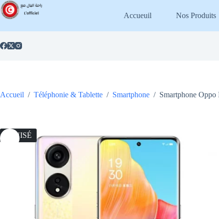
Passer
au
Accueuil
Nos Produits
contenu
Accueil
/
Téléphonie & Tablette
/
Smartphone
/
Smartphone Oppo 
ÉPUISÉ