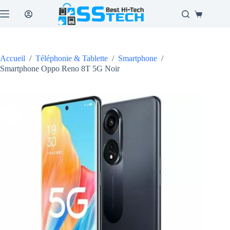
Passer
au
Panier
contenu
d’achat
Accueil
/
Téléphonie & Tablette
/
Smartphone
/
Smartphone Oppo Reno 8T 5G Noir