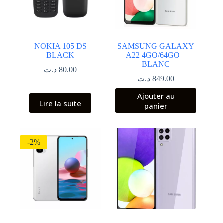
NOKIA 105 DS
SAMSUNG GALAXY
BLACK
A22 4GO/64GO –
BLANC
د.ت
80.00
د.ت
849.00
Ajouter au
Lire la suite
panier
-2%