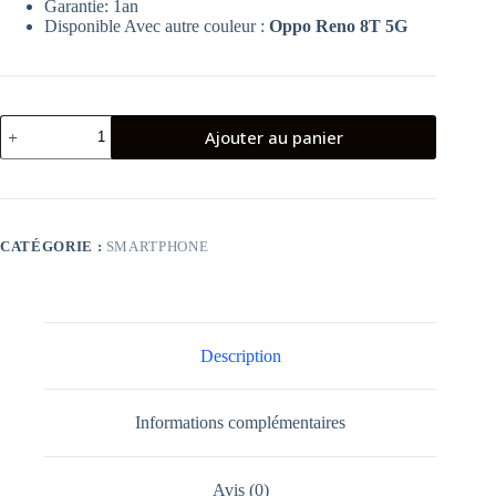
Garantie: 1an
Disponible Avec autre couleur :
Oppo Reno 8T 5G
quantité
Ajouter au panier
de
Smartphone
Oppo
Reno
8T
5G
CATÉGORIE :
SMARTPHONE
Noir
Description
Informations complémentaires
Avis (0)