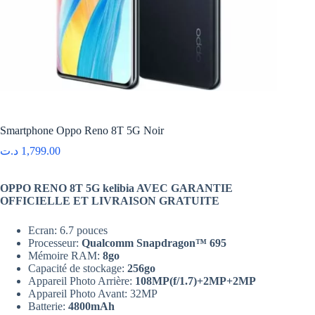
Smartphone Oppo Reno 8T 5G Noir
د.ت
1,799.00
OPPO RENO 8T 5G kelibia AVEC GARANTIE
OFFICIELLE ET LIVRAISON GRATUITE
Ecran: 6.7 pouces
Processeur:
Qualcomm Snapdragon™ 695
Mémoire RAM:
8go
Capacité de stockage:
256go
Appareil Photo Arrière:
108
MP(f/1.7)+2MP+2MP
Appareil Photo Avant: 32MP
Batterie:
4800mAh