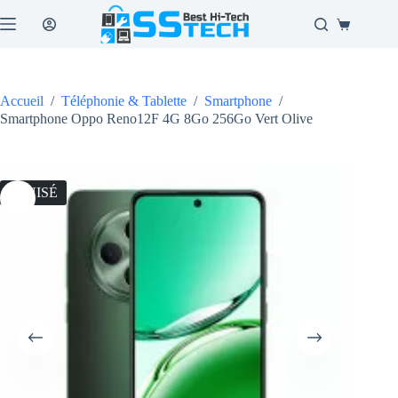
Passer
au
Panier
contenu
d’achat
Accueil
/
Téléphonie & Tablette
/
Smartphone
/
Smartphone Oppo Reno12F 4G 8Go 256Go Vert Olive
ÉPUISÉ