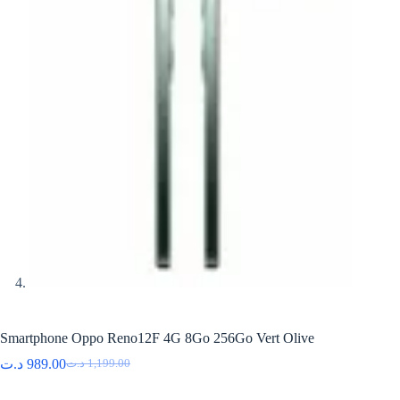
Smartphone Oppo Reno12F 4G 8Go 256Go Vert Olive
د.ت
989.00
د.ت
1,199.00
Le
Le
prix
prix