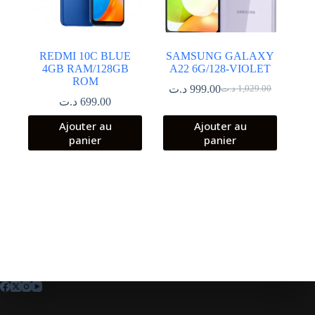
REDMI 10C BLUE
SAMSUNG GALAXY
4GB RAM/128GB
A22 6G/128-VIOLET
ROM
د.ت
999.00
د.ت
1,029.00
Le
Le
د.ت
699.00
prix
prix
initial
actuel
Ajouter au
Ajouter au
était :
est :
panier
panier
1,029.00 د.ت.
999.00 د.ت.