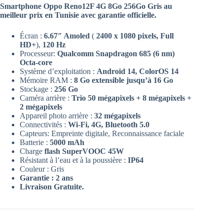
initial
actuel
Smartphone Oppo Reno12F 4G 8Go 256Go Gris au
était :
est :
meilleur prix en Tunisie avec garantie officielle.
1,199.00 د.ت.
989.00 د.ت.
Écran :
6.67″ Amoled
(
2400 x 1080 pixels, Full
HD+
),
120 Hz
Processeur:
Qualcomm Snapdragon 685 (6 nm)
Octa-core
Système d’exploitation :
Android 14, ColorOS 14
Mémoire RAM :
8 Go
extensible jusqu’à 16 Go
Stockage :
256 Go
Caméra arrière :
Trio 50 mégapixels
+ 8 mégapixels +
2 mégapixels
Appareil photo arrière :
32 mégapixels
Connectivités :
Wi-Fi, 4G, Bluetooth 5.0
Capteurs: Empreinte digitale, Reconnaissance faciale
Batterie :
5000 mAh
Charge
flash
SuperVOOC 45W
Résistant à l’eau et à la poussière :
IP64
Couleur : Gris
Garantie : 2 ans
Livraison Gratuite.