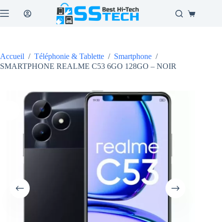
Passer
au
Panier
contenu
d’achat
Accueil
/
Téléphonie & Tablette
/
Smartphone
/
SMARTPHONE REALME C53 6GO 128GO – NOIR