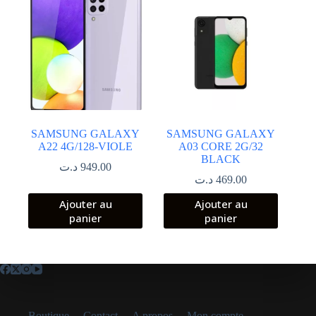
SAMSUNG GALAXY
SAMSUNG GALAXY
A22 4G/128-VIOLE
A03 CORE 2G/32
BLACK
د.ت
949.00
د.ت
469.00
Ajouter au
Ajouter au
panier
panier
Boutique
Contact
A propos
Mon compte