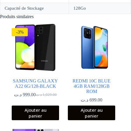
Capacité de Stockage
128Go
Produits similaires
-3%
SAMSUNG GALAXY
REDMI 10C BLUE
A22 6G/128-BLACK
4GB RAM/128GB
ROM
د.ت
999.00
د.ت
1,029.00
Le
Le
د.ت
699.00
prix
prix
initial
actuel
Ajouter au
Ajouter au
était :
est :
panier
panier
1,029.00 د.ت.
999.00 د.ت.