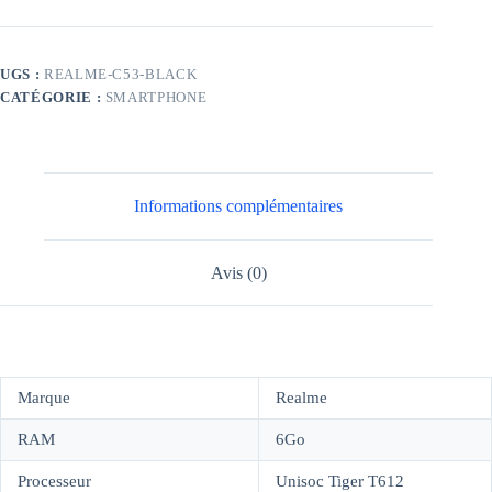
REALME
C53
6GO
128GO
UGS :
REALME-C53-BLACK
-
CATÉGORIE :
SMARTPHONE
NOIR
Informations complémentaires
Avis (0)
Marque
Realme
RAM
6Go
Processeur
Unisoc Tiger T612