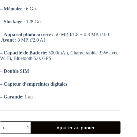
–
Mémoire
: 6 Go
–
Stockage
: 128 Go
–
Appareil photo arrière :
50 MP, f/1.8 + 0.3 MP, f/3.0
Avant
: 8 MP, f/2.0 AI
–
Capacité de Batterie
: 5000mAh, Charge rapide 33W avec
Wi-Fi, Bluetooth 5.0, GPS
–
Double SIM
–
Capteur d’empreintes digitales
–
Garantie
: 1 an
quantité
Ajouter au panier
de
SMARTPHONE