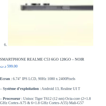
SMARTPHONE REALME C53 6GO 128GO – NOIR
د.ت
599.00
Ecran
: 6.74″ IPS LCD, 90Hz 1080 x 2400Pixels
–
Système d’exploitation
: Android 13, Realme UI T
–
Processeur
: Unisoc Tiger T612 (12 nm) Octa-core (2×1.8
GHz Cortex-A75 & 6×1.8 GHz Cortex-A55) Mali-G57