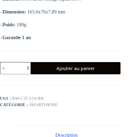
–
Dimension:
165.6x76x7.89 mm
–
Poids:
189g
–
Garantie 1 an
quantité
Ajouter au panier
de
SMARTPHONE
REALME
C55
(8+256GO)
NOIR
UGS :
RM-C55-256-BK
CATÉGORIE :
SMARTPHONE
Description