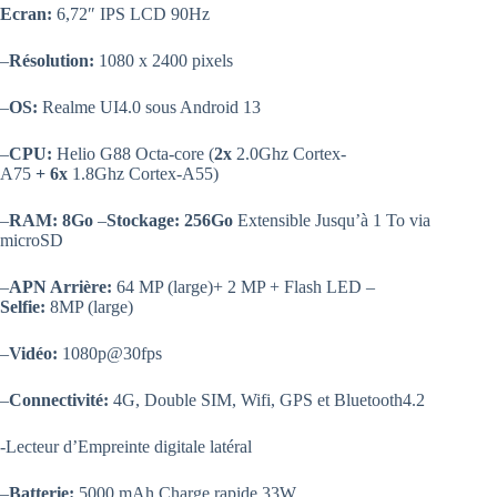
Ecran:
6,72″ IPS LCD 90Hz
–
Résolution:
1080 x 2400 pixels
–
OS:
Realme UI4.0 sous Android 13
–
CPU:
Helio G88 Octa-core (
2x
2.0Ghz Cortex-
A75
+
6x
1.8Ghz Cortex-A55)
–
RAM:
8Go
–
Stockage:
256Go
Extensible Jusqu’à 1 To via
microSD
–
APN Arrière:
64 MP (large)+ 2 MP + Flash LED –
Selfie:
8MP (large)
–
Vidéo:
1080p@30fps
–
Connectivité:
4G, Double SIM, Wifi, GPS et Bluetooth4.2
-Lecteur d’Empreinte digitale latéral
–
Batterie:
5000 mAh Charge rapide 33W