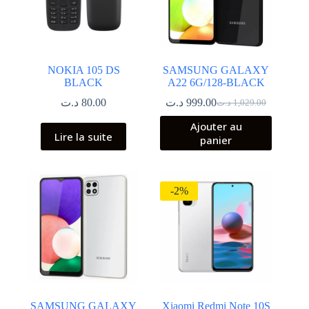
NOKIA 105 DS
SAMSUNG GALAXY
BLACK
A22 6G/128-BLACK
د.ت
80.00
د.ت
999.00
د.ت
1,029.00
Le
Le
prix
prix
Ajouter au
initial
actuel
Lire la suite
panier
était :
est :
1,029.00 د.ت.
999.00 د.ت.
-2%
SAMSUNG GALAXY
Xiaomi Redmi Note 10S