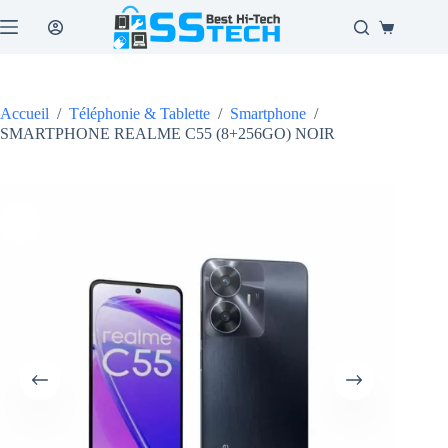
Passer
au
Panier
contenu
d’achat
Accueil
/
Téléphonie & Tablette
/
Smartphone
/
SMARTPHONE REALME C55 (8+256GO) NOIR