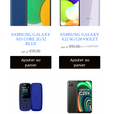
SAMSUNG GALAXY
SAMSUNG GALAXY
A03 CORE 2G/32
A22 6G/128-VIOLET
BLUE
د.ت
999.00
د.ت
1,029.00
Le
Le
د.ت
459.00
prix
prix
initial
actuel
Ajouter au
Ajouter au
était :
est :
panier
panier
1,029.00 د.ت.
999.00 د.ت.