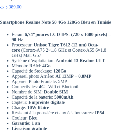
د.ت
389.00
Smartphone Realme Note 50 4Go 128Go Bleu en Tunisie
Écran:
6,74″pouces LCD IPS- (720 x 1600 pixels) –
90 Hz
Processeur:
Unisoc Tigre T612 (12 nm) Octa-
core
(Cortex-A75 2×1,8 GHz et Cortex-A55 6×1,8
GHz) Mali-G57
Système d’exploitation:
Android 13 Realme UI T
Mémoire RAM:
4Go
Capacité de Stockage:
128Go
Appareil photo Arrière:
AI 13MP + 0.8MP
Appareil Photo Frontale: 5MP
Connectivités:
4G
– Wifi et Bluetooth
Nombre de SIM:
Double SIM
Capacité de la batterie:
5000mAh
Capteur:
Empreinte digitale
Charge:
10W filaire
Résistant à la poussière et aux éclaboussures:
IP54
Couleur: Bleu
Garantie: 1 an
Livraison gratuite