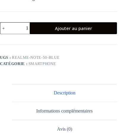
quantité
Ajouter au panier
de
Smartphone
Realme
Note
50
4Go
UGS :
REALME-NOTE-50-BLUE
128Go
CATÉGORIE :
SMARTPHONE
Bleu
Description
Informations complémentaires
Avis (0)