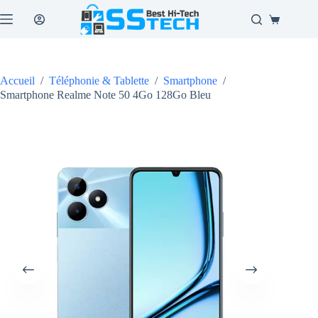
Passer
au
Panier
contenu
d’achat
Accueil
/
Téléphonie & Tablette
/
Smartphone
/
Smartphone Realme Note 50 4Go 128Go Bleu