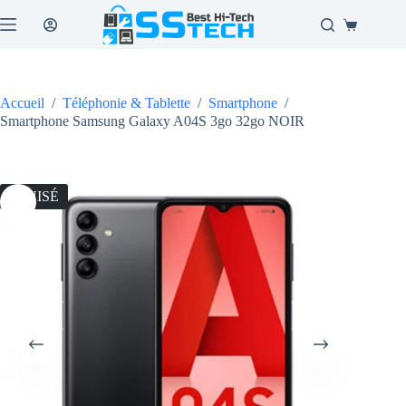
Passer
au
Panier
contenu
d’achat
Accueil
/
Téléphonie & Tablette
/
Smartphone
/
Smartphone Samsung Galaxy A04S 3go 32go NOIR
ÉPUISÉ