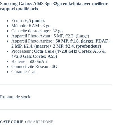
Samsung Galaxy A04S 3go 32go en kelibia avec meilleur
rapport qualité prix
Ecran :
6,5 pouces
Mémoire RAM : 3 go
Capacité de stockage : 32 go
Appareil Photo Avant : 5 MP, f/2.2, (Large)
Appareil Photo Arrière :
50 MP, f/1.8, (large), PDAF +
2 MP, f/2.4, (macro)+ 2 MP, f/2.4, (profondeur)
Processeur :
Octa-Core (4×2.0 GHz Cortex-A55 &
4×2.0 GHz Cortex-A55)
Batterie : 5000mAh
Connectivité Réseau :
4G
Garantie :1 an
Rupture de stock
CATÉGORIE :
SMARTPHONE