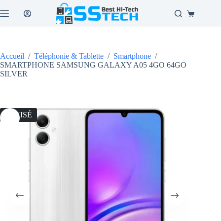
Passer
au
Panier
contenu
d’achat
Accueil
/
Téléphonie & Tablette
/
Smartphone
/
SMARTPHONE SAMSUNG GALAXY A05 4GO 64GO
SILVER
ÉPUISÉ