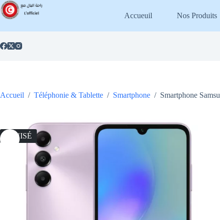
Passer
au
Accueuil
Nos Produits
contenu
Accueil
/
Téléphonie & Tablette
/
Smartphone
/
Smartphone Samsu
ÉPUISÉ