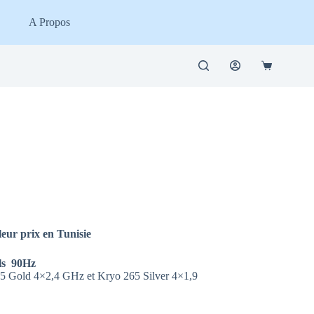
A Propos
Panier
d’achat
eur prix en Tunisie
ls 90Hz
5 Gold 4×2,4 GHz et Kryo 265 Silver 4×1,9