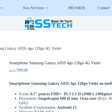
Nos Services
PROMOS
Contact
ng Galaxy A05S 4go 128go 4G Violet
Smartphone Samsung Galaxy A05S 4go 128go 4G Violet
د.ت
599.00
Smartphone Samsung Galaxy A05S 4go 128go Violet au meill
Ecran:
6.7″ pouces FHD+ PLS LCD (1080 x 2408)pixe
Processeur:
Snapdragon 680 (6 nm) Octa-core
(Kryo 26
GHz)
Système d’exploitation:
Android 13
Mémoire RAM:
4
G
o