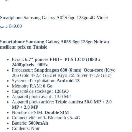
Smartphone Samsung Galaxy A05S 6go 128go 4G Violet
د.ت
649.00
Smartphone Samsung Galaxy A05S 6go 128go Noir au
meilleur prix en Tunisie
Ecran:
6.7″ pouces FHD+ PLS LCD (1080 x
2408)pixels 90Hz
Processeur:
Snapdragon 680 (6 nm) Octa-core
(Kryo
265 Gold 4×2,4 GHz et Kryo 265 Silver 4×1,9 GHz)
Système d’exploitation:
Android 13
Mémoire RAM:
6 Go
Capacité de stockage :
128GO
Appareil photo avant : 13.0 MP
Appareil photo arrière:
Triple caméra 50.0 MP + 2.0
MP + 2.0 MP
Nombre de SIM:
Double SIM
Connectivité: wifi- Bluetooth v5- 4G
Batterie:
5000mAh
Couleurs: Noir