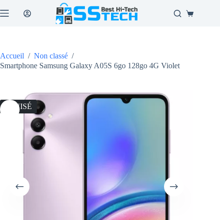
Passer
au
Panier
contenu
d’achat
Accueil
/
Non classé
/
Smartphone Samsung Galaxy A05S 6go 128go 4G Violet
ÉPUISÉ