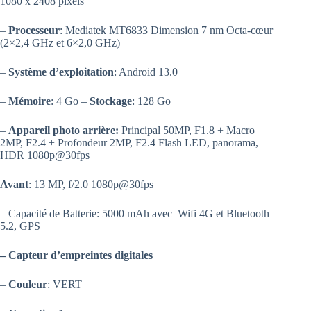
1080 x 2408 pixels
819.00 د.ت.
749.00 د.ت.
–
Processeur
: Mediatek MT6833 Dimension 7 nm Octa-cœur
(2×2,4 GHz et 6×2,0 GHz)
–
Système d’exploitation
: Android 13.0
–
Mémoire
: 4 Go –
Stockage
: 128 Go
–
Appareil photo arrière:
Principal 50MP, F1.8 + Macro
2MP, F2.4 + Profondeur 2MP, F2.4 Flash LED, panorama,
HDR 1080p@30fps
Avant
: 13 MP, f/2.0 1080p@30fps
– Capacité de Batterie: 5000 mAh avec Wifi 4G et Bluetooth
5.2, GPS
–
Capteur d’empreintes digitales
–
Couleur
: VERT