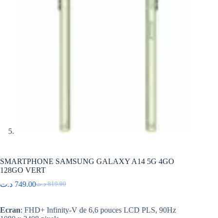
SMARTPHONE SAMSUNG GALAXY A14 5G 4GO
128GO VERT
د.ت
749.00
د.ت
819.00
Le
Le
prix
prix
initial
actuel
Ecran
: FHD+ Infinity-V de 6,6 pouces LCD PLS, 90Hz
était :
est :