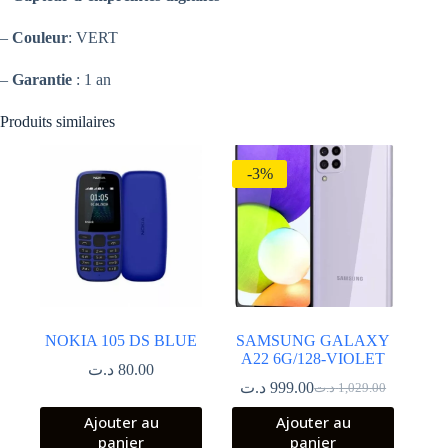
–
Couleur
: VERT
–
Garantie
: 1 an
Produits similaires
-3%
NOKIA 105 DS BLUE
SAMSUNG GALAXY
A22 6G/128-VIOLET
د.ت
80.00
د.ت
999.00
د.ت
1,029.00
Le
Le
prix
prix
Ajouter au
Ajouter au
initial
actuel
panier
panier