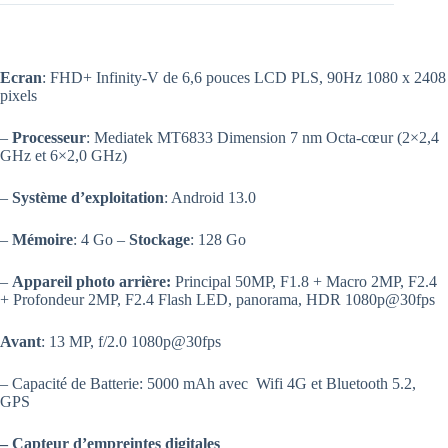
Ecran
: FHD+ Infinity-V de 6,6 pouces LCD PLS, 90Hz 1080 x 2408
pixels
–
Processeur
: Mediatek MT6833 Dimension 7 nm Octa-cœur (2×2,4
GHz et 6×2,0 GHz)
–
Système d’exploitation
: Android 13.0
–
Mémoire
: 4 Go –
Stockage
: 128 Go
–
Appareil photo arrière:
Principal 50MP, F1.8 + Macro 2MP, F2.4
+ Profondeur 2MP, F2.4 Flash LED, panorama, HDR 1080p@30fps
Avant
: 13 MP, f/2.0 1080p@30fps
– Capacité de Batterie: 5000 mAh avec Wifi 4G et Bluetooth 5.2,
GPS
–
Capteur d’empreintes digitales