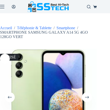
Passer
au
Panier
contenu
d’achat
Accueil
/
Téléphonie & Tablette
/
Smartphone
/
SMARTPHONE SAMSUNG GALAXY A14 5G 4GO
128GO VERT
ÉPUISÉ