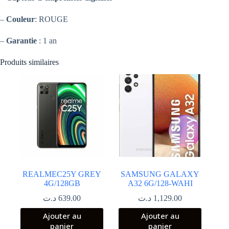
–
Couleur
: ROUGE
–
Garantie
: 1 an
Produits similaires
REALMEC25Y GREY
SAMSUNG GALAXY
4G/128GB
A32 6G/128-WAHI
د.ت
639.00
د.ت
1,129.00
Ajouter au
Ajouter au
panier
panier