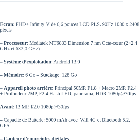
Ecran
: FHD+ Infinity-V de 6,6 pouces LCD PLS, 90Hz 1080 x 2408
pixels
–
Processeur
: Mediatek MT6833 Dimension 7 nm Octa-cœur (2×2,4
GHz et 6×2,0 GHz)
–
Système d’exploitation
: Android 13.0
–
Mémoire
: 6 Go –
Stockage
: 128 Go
–
Appareil photo arrière:
Principal 50MP, F1.8 + Macro 2MP, F2.4
+ Profondeur 2MP, F2.4 Flash LED, panorama, HDR 1080p@30fps
Avant
: 13 MP, f/2.0 1080p@30fps
– Capacité de Batterie: 5000 mAh avec Wifi 4G et Bluetooth 5.2,
GPS
–
Capteur d’empreintes digitales