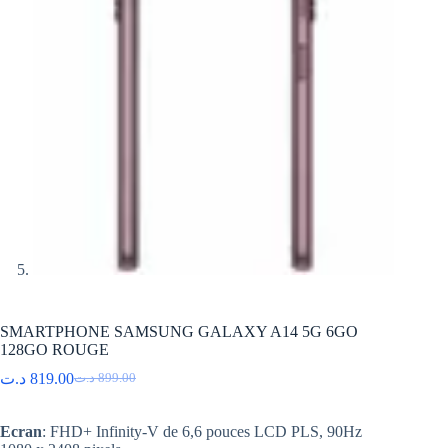
SMARTPHONE SAMSUNG GALAXY A14 5G 6GO
128GO ROUGE
د.ت
819.00
د.ت
899.00
Le
Le
prix
prix
initial
actuel
Ecran
: FHD+ Infinity-V de 6,6 pouces LCD PLS, 90Hz
était :
est :