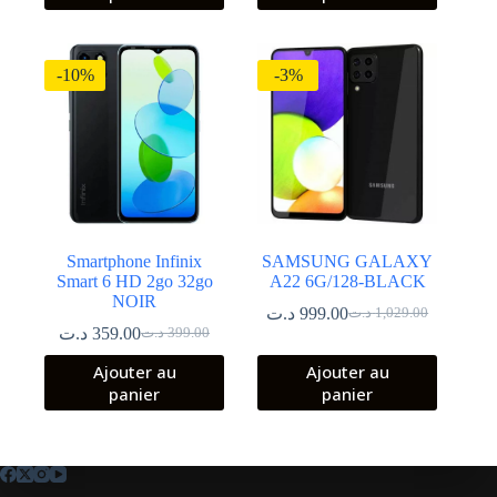
-10%
-3%
Smartphone Infinix
SAMSUNG GALAXY
Smart 6 HD 2go 32go
A22 6G/128-BLACK
NOIR
د.ت
999.00
د.ت
1,029.00
Le
Le
د.ت
359.00
د.ت
399.00
Le
Le
prix
prix
prix
prix
initial
actuel
Ajouter au
Ajouter au
initial
actuel
était :
est :
panier
panier
était :
est :
1,029.00 د.ت.
999.00 د.ت.
399.00 د.ت.
359.00 د.ت.