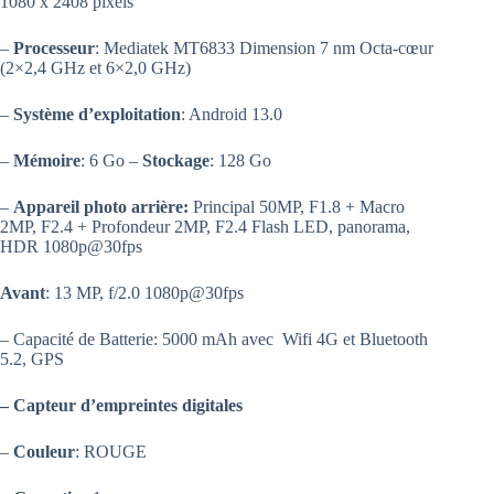
1080 x 2408 pixels
899.00 د.ت.
819.00 د.ت.
–
Processeur
: Mediatek MT6833 Dimension 7 nm Octa-cœur
(2×2,4 GHz et 6×2,0 GHz)
–
Système d’exploitation
: Android 13.0
–
Mémoire
: 6 Go –
Stockage
: 128 Go
–
Appareil photo arrière:
Principal 50MP, F1.8 + Macro
2MP, F2.4 + Profondeur 2MP, F2.4 Flash LED, panorama,
HDR 1080p@30fps
Avant
: 13 MP, f/2.0 1080p@30fps
– Capacité de Batterie: 5000 mAh avec Wifi 4G et Bluetooth
5.2, GPS
–
Capteur d’empreintes digitales
–
Couleur
: ROUGE