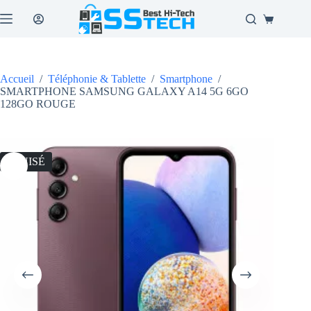
Passer
au
Panier
contenu
d’achat
Accueil
/
Téléphonie & Tablette
/
Smartphone
/
SMARTPHONE SAMSUNG GALAXY A14 5G 6GO
128GO ROUGE
ÉPUISÉ