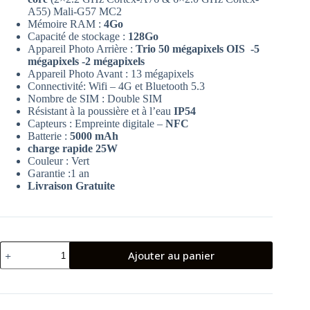
A55) Mali-G57 MC2
Mémoire RAM :
4Go
Capacité de stockage :
128Go
Appareil Photo Arrière :
Trio 50 mégapixels OIS -5
mégapixels -2 mégapixels
Appareil Photo Avant : 13 mégapixels
Connectivité: Wifi – 4G et Bluetooth 5.3
Nombre de SIM : Double SIM
Résistant à la poussière et à l’eau
IP54
Capteurs : Empreinte digitale –
NFC
Batterie :
5000 mAh
charge rapide 25W
Couleur : Vert
Garantie :1 an
Livraison Gratuite
quantité
Ajouter au panier
de
Smartphone
Samsung
Galaxy
A16