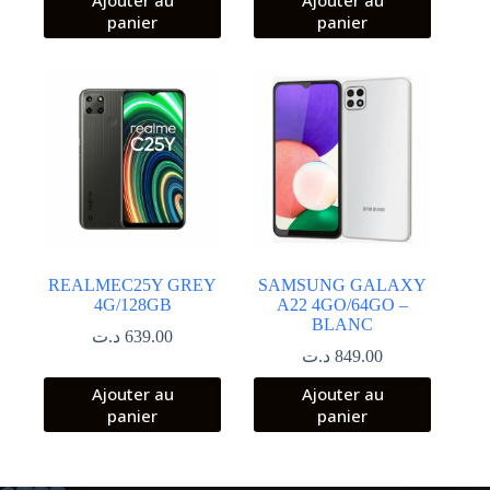
panier
panier
REALMEC25Y GREY
SAMSUNG GALAXY
4G/128GB
A22 4GO/64GO –
BLANC
د.ت
639.00
د.ت
849.00
Ajouter au
Ajouter au
panier
panier