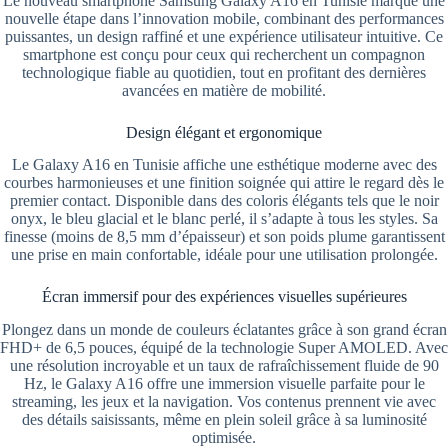
Le nouveau smartphone Samsung Galaxy A16 en Tunisie marque une
nouvelle étape dans l’innovation mobile, combinant des performances
puissantes, un design raffiné et une expérience utilisateur intuitive. Ce
smartphone est conçu pour ceux qui recherchent un compagnon
technologique fiable au quotidien, tout en profitant des dernières
avancées en matière de mobilité.
Design élégant et ergonomique
Le Galaxy A16 en Tunisie affiche une esthétique moderne avec des
courbes harmonieuses et une finition soignée qui attire le regard dès le
premier contact. Disponible dans des coloris élégants tels que le noir
onyx, le bleu glacial et le blanc perlé, il s’adapte à tous les styles. Sa
finesse (moins de 8,5 mm d’épaisseur) et son poids plume garantissent
une prise en main confortable, idéale pour une utilisation prolongée.
Écran immersif pour des expériences visuelles supérieures
Plongez dans un monde de couleurs éclatantes grâce à son grand écran
FHD+ de 6,5 pouces, équipé de la technologie Super AMOLED. Avec
une résolution incroyable et un taux de rafraîchissement fluide de 90
Hz, le Galaxy A16 offre une immersion visuelle parfaite pour le
streaming, les jeux et la navigation. Vos contenus prennent vie avec
des détails saisissants, même en plein soleil grâce à sa luminosité
optimisée.