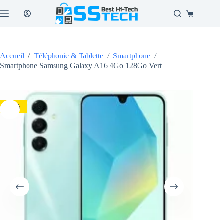
Passer
au
Panier
contenu
d’achat
Accueil
/
Téléphonie & Tablette
/
Smartphone
/
Smartphone Samsung Galaxy A16 4Go 128Go Vert
-7%