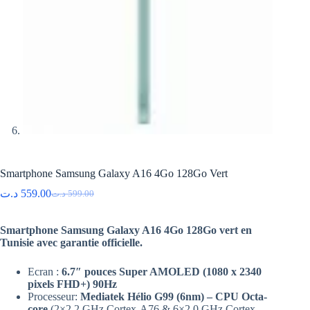
Smartphone Samsung Galaxy A16 4Go 128Go Vert
د.ت
559.00
د.ت
599.00
Le
Le
prix
prix
initial
actuel
Smartphone Samsung Galaxy A16 4Go 128Go vert en
était :
est :
Tunisie avec garantie officielle.
599.00 د.ت.
559.00 د.ت.
Ecran :
6.7″ pouces Super AMOLED (1080 x 2340
pixels FHD+) 90Hz
Processeur:
Mediatek Hélio G99 (6nm) – CPU Octa-
core
(2×2.2 GHz Cortex-A76 & 6×2.0 GHz Cortex-