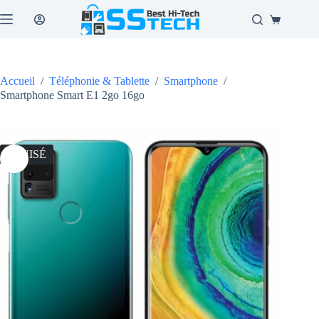
Passer
au
Panier
contenu
d’achat
Accueil
/
Téléphonie & Tablette
/
Smartphone
/
Smartphone Smart E1 2go 16go
ÉPUISÉ