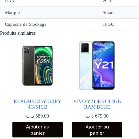
RAM
2Go
Marque
Smart
Capacité de Stockage
16GO
Produits similaires
REALMEC25Y GREY
VIVO Y21 4GB /64GB
4G/64GB
RAM BLUE
د.ت
589.00
د.ت
679.00
Ajouter au
Ajouter au
panier
panier