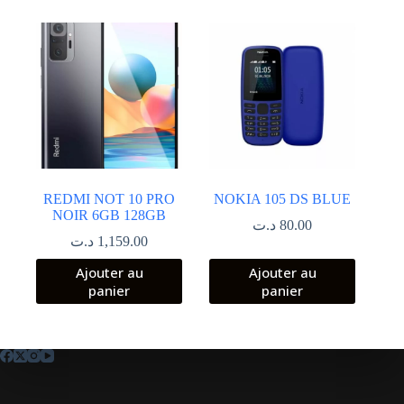
REDMI NOT 10 PRO
NOKIA 105 DS BLUE
NOIR 6GB 128GB
د.ت
80.00
د.ت
1,159.00
Ajouter au
Ajouter au
panier
panier