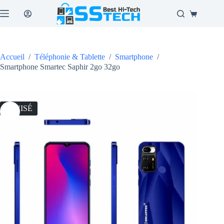
Passer
au
Panier
contenu
d’achat
Accueil
/
Téléphonie & Tablette
/
Smartphone
/
Smartphone Smartec Saphir 2go 32go
ÉPUISÉ