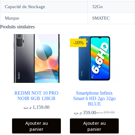
Capacité de Stockage
32Go
Marque
SMATEC
Produits similaires
-10%
REDMI NOT 10 PRO
Smartphone Infinix
NOIR 6GB 128GB
Smart 6 HD 2go 32go
BLUE
د.ت
1,159.00
د.ت
359.00
د.ت
399.00
Le
Le
prix
prix
Ajouter au
Ajouter au
initial
actuel
panier
panier
était :
est :