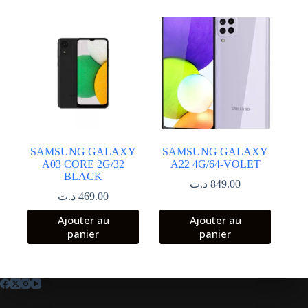
399.00 د.ت.
359.00 د.ت.
SAMSUNG GALAXY
SAMSUNG GALAXY
A03 CORE 2G/32
A22 4G/64-VOLET
BLACK
د.ت
849.00
د.ت
469.00
Ajouter au
Ajouter au
panier
panier