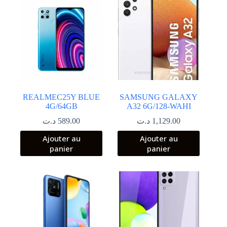
REALMEC25Y BLUE
SAMSUNG GALAXY
4G/64GB
A32 6G/128-WAHI
د.ت
589.00
د.ت
1,129.00
Ajouter au
Ajouter au
panier
panier