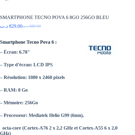
SMARTPHONE TECNO POVA 6 8GO 256GO BLEU
د.ت
829.00
د.ت
889.00
Le
Le
prix
prix
initial
actuel
Smartphone Tecno Pova 6 :
était :
est :
889.00 د.ت.
829.00 د.ت.
– Écran:
6.78″
– Type d’écran:
LCD IPS
– Résolution:
1080 x 2460 pixels
– RAM:
8 Go
– Mémoire:
256Go
– Processeur:
Mediatek Helio G99 (6nm),
octa-core (Cortex-A76 2 x 2,2 GHz et Cortex-A55 6 x 2,0
GHz)