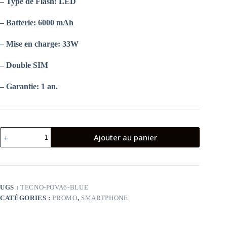
– Type de Flash:
LED
– Batterie:
6000 mAh
– Mise en charge:
33W
–
Double
SIM
– Garantie:
1 an.
quantité
Ajouter au panier
de
SMARTPHONE
TECNO
POVA
6
8GO
UGS :
TECNO-POVA6-BLUE
256GO
CATÉGORIES :
PROMO
,
SMARTPHONE
BLEU