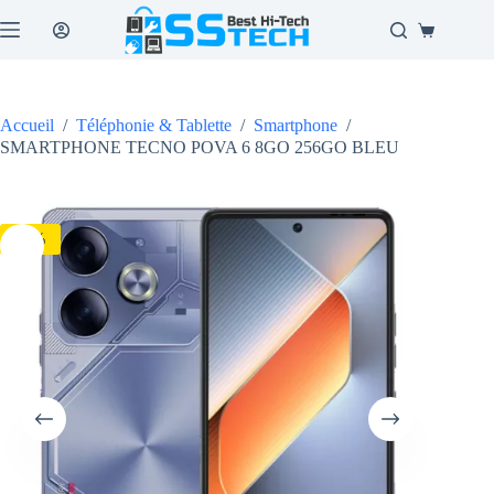
Passer
au
Panier
contenu
d’achat
Accueil
/
Téléphonie & Tablette
/
Smartphone
/
SMARTPHONE TECNO POVA 6 8GO 256GO BLEU
-7%