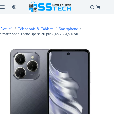
Passer
au
Panier
contenu
d’achat
Accueil
/
Téléphonie & Tablette
/
Smartphone
/
Smartphone Tecno spark 20 pro 8go 256go Noir