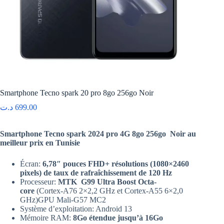
Smartphone Tecno spark 20 pro 8go 256go Noir
د.ت
699.00
Smartphone Tecno spark 2024 pro 4G 8go 256go Noir au
meilleur prix en Tunisie
Écran:
6,78″ pouces FHD+ résolutions (1080×2460
pixels) de taux de rafraîchissement de 120 Hz
Processeur:
MTK G99 Ultra Boost
Octa-
core
(Cortex-A76 2×2,2 GHz et Cortex-A55 6×2,0
GHz)GPU Mali-G57 MC2
Système d’exploitation: Android 13
Mémoire RAM:
8Go étendue jusqu’à 16Go