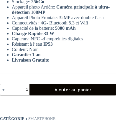
Stockage:
256Go
Appareil photo Arrière:
Caméra principale à ultra-
détection 108MP
Appareil Photo Frontale: 32MP avec double flash
Connectivités : 4G- Bluetooth 5.3 et Wifi
Capacité de la batterie:
5000 mAh
Charge Rapide 33 W
Capteurs: NFC -d’empreintes digitales
Résistant à l’eau
IP53
Couleur: Noir
Garantie: 1 an
Livraison Gratuite
quantité
Ajouter au panier
de
Smartphone
Tecno
spark
20
pro
CATÉGORIE :
SMARTPHONE
8go
256go
Noir