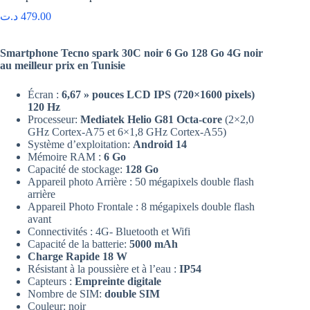
د.ت
479.00
Smartphone Tecno spark 30C noir 6 Go 128 Go 4G noir
au meilleur prix en Tunisie
Écran :
6,67 » pouces LCD IPS
(720×1600 pixels)
120 Hz
Processeur:
Mediatek Helio G81 Octa-core
(2×2,0
GHz Cortex-A75 et 6×1,8 GHz Cortex-A55)
Système d’exploitation:
Android 14
Mémoire RAM :
6 Go
Capacité de stockage:
128 Go
Appareil photo Arrière : 50 mégapixels double flash
arrière
Appareil Photo Frontale : 8 mégapixels double flash
avant
Connectivités : 4G- Bluetooth et Wifi
Capacité de la batterie:
5000 mAh
Charge Rapide 18 W
Résistant à la poussière et à l’eau :
IP54
Capteurs :
Empreinte digitale
Nombre de SIM:
double SIM
Couleur: noir