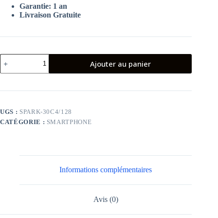
Garantie: 1 an
Livraison Gratuite
quantité
Ajouter au panier
de
Smartphone
Tecno
spark
30C
6Go
UGS :
SPARK-30C4/128
128
CATÉGORIE :
SMARTPHONE
Go
4G
Noir
Informations complémentaires
Avis (0)