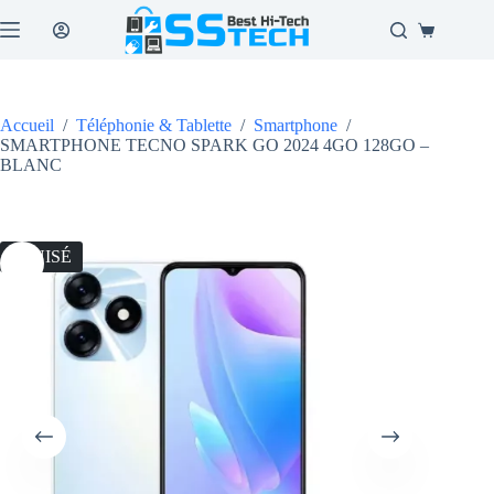
Passer
au
Panier
contenu
d’achat
Accueil
/
Téléphonie & Tablette
/
Smartphone
/
SMARTPHONE TECNO SPARK GO 2024 4GO 128GO –
BLANC
ÉPUISÉ