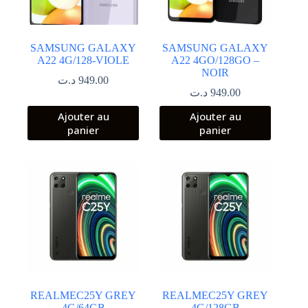
SAMSUNG GALAXY
SAMSUNG GALAXY
A22 4G/128-VIOLE
A22 4GO/128GO –
NOIR
د.ت
949.00
د.ت
949.00
Ajouter au
Ajouter au
panier
panier
REALMEC25Y GREY
REALMEC25Y GREY
4G/64GB
4G/128GB