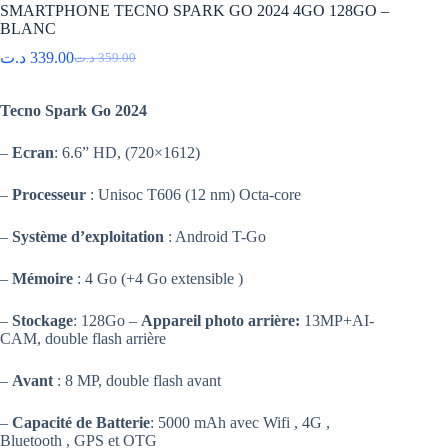
SMARTPHONE TECNO SPARK GO 2024 4GO 128GO –
BLANC
د.ت
339.00
د.ت
359.00
Le
Le
prix
prix
initial
actuel
Tecno Spark Go 2024
était :
est :
359.00 د.ت.
339.00 د.ت.
–
Ecran
: 6.6” HD, (720×1612)
–
Processeur
: Unisoc T606 (12 nm) Octa-core
–
Système d’exploitation
: Android T-Go
–
Mémoire
: 4 Go (+4 Go extensible )
–
Stockage
: 128Go –
Appareil photo arrière:
13MP+AI-
CAM, double flash arrière
–
Avant
: 8 MP, double flash avant
–
Capacité de Batterie
: 5000 mAh avec Wifi , 4G ,
Bluetooth , GPS et OTG