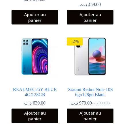
د.ت
459.00
Ajouter au
Ajouter au
panier
panier
-2%
REALMEC25Y BLUE
Xiaomi Redmi Note 10S
4G/128GB
6go128go Blanc
د.ت
639.00
د.ت
979.00
د.ت
999.00
Le
Le
prix
prix
Ajouter au
Ajouter au
initial
actuel
panier
panier
était :
est :
999.00 د.ت.
979.00 د.ت.