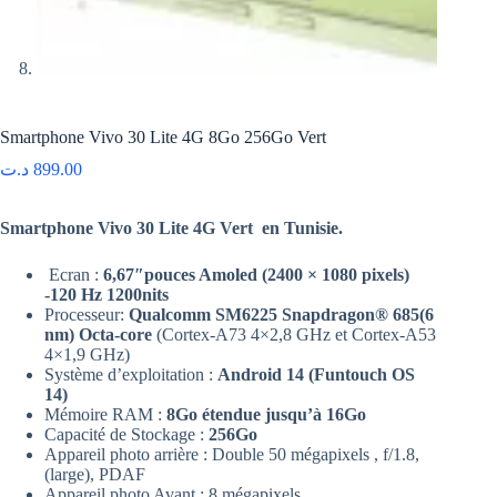
Smartphone Vivo 30 Lite 4G 8Go 256Go Vert
د.ت
899.00
Smartphone Vivo 30 Lite 4G Vert en Tunisie.
Ecran :
6,67″pouces Amoled (2400 × 1080 pixels)
-120 Hz 1200nits
Processeur:
Qualcomm SM6225 Snapdragon® 685(6
nm) Octa-core
(Cortex-A73 4×2,8 GHz et Cortex-A53
4×1,9 GHz)
Système d’exploitation :
Android 14 (Funtouch OS
14)
Mémoire RAM :
8Go étendue jusqu’à 16Go
Capacité de Stockage :
256Go
Appareil photo arrière : Double 50 mégapixels , f/1.8,
(large), PDAF
Appareil photo Avant : 8 mégapixels