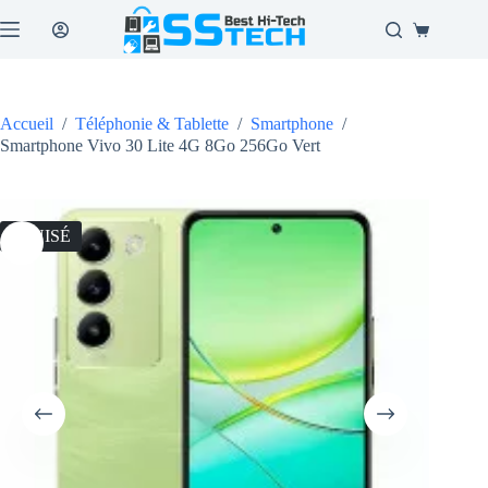
Passer
au
Panier
contenu
d’achat
Accueil
/
Téléphonie & Tablette
/
Smartphone
/
Smartphone Vivo 30 Lite 4G 8Go 256Go Vert
ÉPUISÉ