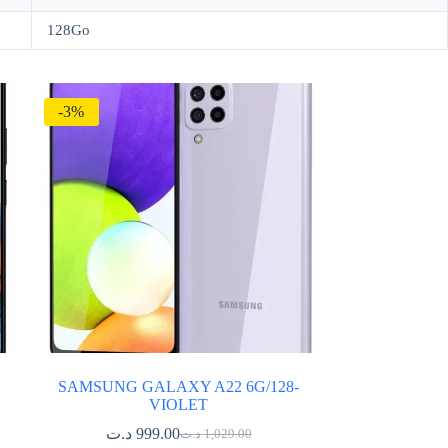
128Go
-3%
SAMSUNG GALAXY A22 6G/128-
VIOLET
د.ت
999.00
د.ت
1,029.00
Le
Le