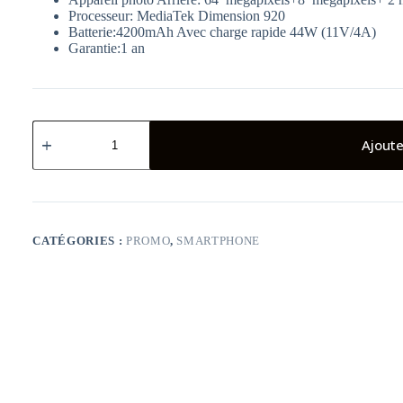
Processeur: MediaTek Dimension 920
Batterie:4200mAh Avec charge rapide 44W (11V/4A)
Garantie:1 an
quantité
de
Ajoute
Smartphone
Vivo
V23
5G
CATÉGORIES :
PROMO
,
SMARTPHONE