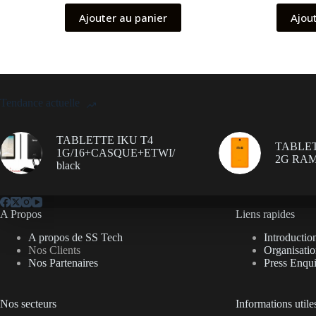
Ajouter au panier
Ajou
Tendance actuelle
TABLETTE IKU T4
TABLET
1G/16+CASQUE+ETWI/
2G RAM
black
A Propos
Liens rapides
A propos de SS Tech
Introductio
Nos Clients
Organisati
Nos Partenaires
Press Enqui
Nos secteurs
Informations utile