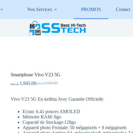
Nos Services
PROMOS
Contact
Smartphone Vivo V23 5G
د.ت
1,945.00
د.ت
1,999.00
Le
Le
prix
prix
initial
actuel
Vivo V23 5G En kelibia Avec Garantie Officielle
était :
est :
1,999.00 د.ت.
1,945.00 د.ت.
Ecran: 6.41 pouces AMOLED
Mémoire RAM: 8go
Capacité de Stockage:128go
Appareil photo Frontale: 50 mégapixels + 8 mégapixels
Appareil photo Arrière: 64 mégapixels+8 mégapixels+ 2 