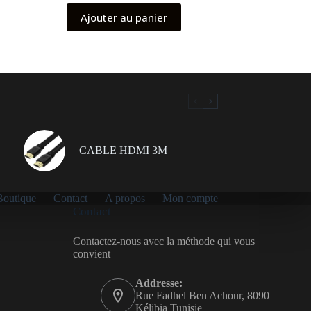
prix
prix
Ajouter au panier
initial
actuel
était :
est :
1,029.00 د.ت.
999.00 د.ت.
CABLE HDMI 3M
Boutique
Contact
A propos
Mon compte
Contact
Contactez-nous avec la méthode qui vous
convient
Addresse:
Rue Fadhel Ben Achour, 8090
Kélibia Tunisie