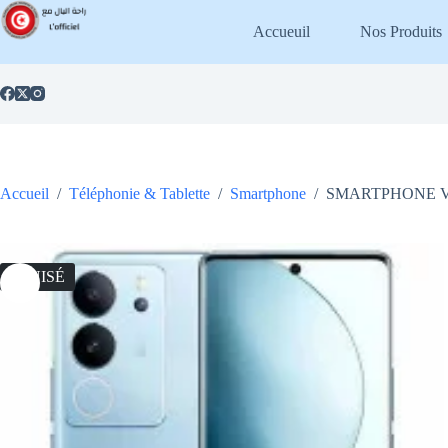
Passer
au
Accueuil
Nos Produits
contenu
Accueil
/
Téléphonie & Tablette
/
Smartphone
/
SMARTPHONE VI
ÉPUISÉ