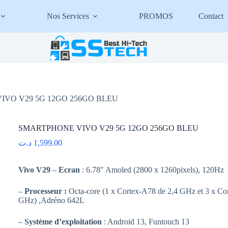
Nos Services
PROMOS
Contact
VO V29 5G 12GO 256GO BLEU
SMARTPHONE VIVO V29 5G 12GO 256GO BLEU
د.ت
1,599.00
Vivo V29
–
Ecran
: 6.78″ Amoled (2800 x 1260pixels), 120Hz
–
Processeur :
Octa-core (1 x Cortex-A78 de 2,4 GHz et 3 x Co
GHz) ,Adréno 642L
–
Système d’exploitation
: Android 13, Funtouch 13