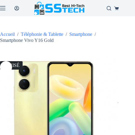
Passer
au
Panier
contenu
d’achat
Accueil
/
Téléphonie & Tablette
/
Smartphone
/
Smartphone Vivo Y16 Gold
ÉPUISÉ