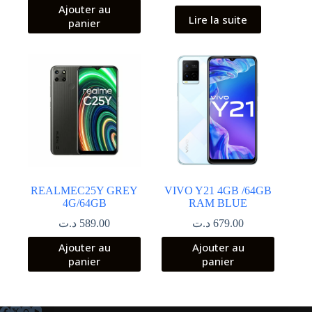
Ajouter au
Lire la suite
panier
REALMEC25Y GREY
VIVO Y21 4GB /64GB
4G/64GB
RAM BLUE
د.ت
589.00
د.ت
679.00
Ajouter au
Ajouter au
panier
panier