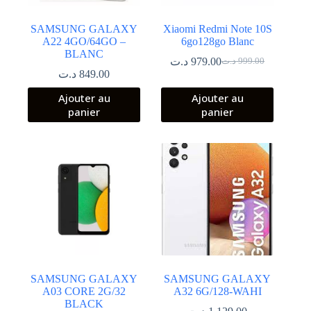
SAMSUNG GALAXY
Xiaomi Redmi Note 10S
A22 4GO/64GO –
6go128go Blanc
BLANC
د.ت
979.00
د.ت
999.00
Le
Le
د.ت
849.00
prix
prix
initial
actuel
Ajouter au
Ajouter au
était :
est :
panier
panier
999.00 د.ت.
979.00 د.ت.
SAMSUNG GALAXY
SAMSUNG GALAXY
A03 CORE 2G/32
A32 6G/128-WAHI
BLACK