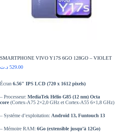
SMARTPHONE VIVO Y17S 6GO 128GO – VIOLET
د.ت
529.00
Écran
6.56″ IPS LCD (720 x 1612 pixels)
– Processeur:
MediaTek Hélio G85 (12 nm) Octa
core
(Cortex-A75 2×2,0 GHz et Cortex-A55 6×1,8 GHz)
– Systéme d’exploitation:
Android 13, Funtouch 13
– Mémoire RAM:
6Go (extensible jusqu’à 12Go)