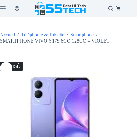
Passer
au
Panier
contenu
d’achat
Accueil
/
Téléphonie & Tablette
/
Smartphone
/
SMARTPHONE VIVO Y17S 6GO 128GO – VIOLET
ÉPUISÉ